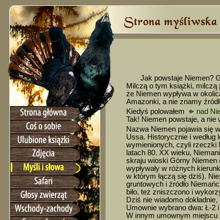
Jak powstaje Niemen? G
Milczą o tym książki, milczą
że Niemen wypływa w okolicac
Amazonki, a nie znamy źródła 
Kiedyś polowałem
nad N
Tak! Niemen powstaje, a nie 
Nazwa Niemen pojawia się w m
Ussa. Historycznie i według 
wymienionych, czyli rzeczki 
latach 80. XX wieku, Niemani
skraju wioski Górny Niemen 
wypływały w różnych kierunka
w którym łączą się dziś). Ni
gruntowych i źródło Niemańca
biło, też zniszczono i wykor
Dziś nie wiadomo dokładnie,
Umownie wybrano dwa: Ł-2 i Ł
W innym umownym miejscu um