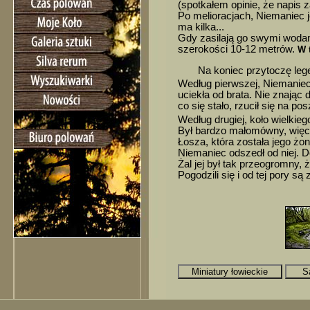
(spotkałem opinie, że napis z
Po melioracjach, Niemaniec j
ma kilka...
Gdy zasilają go swymi wodam
szerokości 10-12 metrów.
W 
Na koniec przytoczę leg
Według pierwszej, Niemaniec i 
uciekła od brata. Nie znając 
co się stało, rzucił się na po
Według drugiej, koło wielkieg
Był bardzo małomówny, więc 
Łosza, która została jego żoną
Niemaniec odszedł od niej. 
Żal jej był tak przeogromny, 
Pogodzili się i od tej pory s