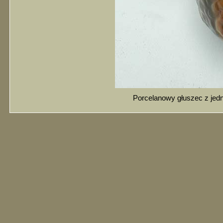
Porcelanowy głuszec z jedn