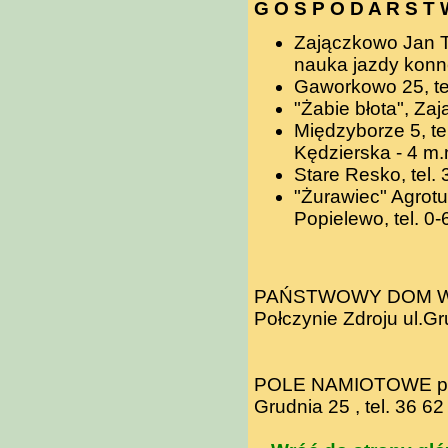
G O S P O D A R S T 
Zajączkowo Jan Ta
nauka jazdy konne
Gaworkowo 25, te
"Żabie błota", Za
Międzyborze 5, te
Kędzierska - 4 m.
Stare Resko, tel.
"Żurawiec" Agrot
Popielewo, tel. 0
PAŃSTWOWY DOM WCZ
Połczynie Zdroju ul.Gr
POLE NAMIOTOWE przy 
Grudnia 25 , tel. 36 6