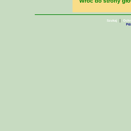
Wróć do strony gł
|
Szukaj
Ochr
P&H