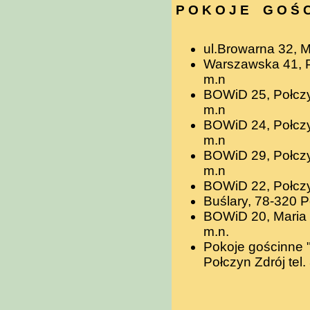
P O K O J E G O Ś C
ul.Browarna 32, Ma
Warszawska 41, Po
m.n
BOWiD 25, Połczyn
m.n
BOWiD 24, Połczyn
m.n
BOWiD 29, Połczy
m.n
BOWiD 22, Połczyn
Buślary, 78-320 P
BOWiD 20, Maria K
m.n.
Pokoje gościnne "
Połczyn Zdrój tel.