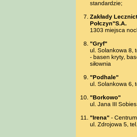
standardzie;
Zakłady Leczni
Połczyn"S.A.
1303 miejsca no
"Gryf"
ul. Solankowa 8, 
- basen kryty, bas
siłownia
"Podhale"
ul. Solankowa 6, t
"Borkowo"
ul. Jana III Sobie
"Irena"
- Centrum
ul. Zdrojowa 5, te