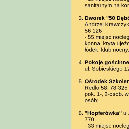
sanitarnym na kor
Dworek "50 Dęb
Andrzej Krawczyk
56 126
- 55 miejsc nocl
konna, kryta uje
łódek, klub nocny
Pokoje gościnne
ul. Sobieskiego 12
Ośrodek Szkolen
Redło 58, 78-325 
pok. 1-, 2-osob. 
osób;
"Hopferówka"
ul
770
- 33 miejsc nocle