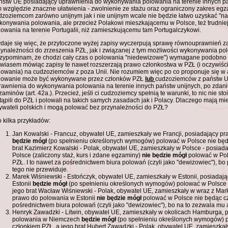
ństw UE posiadający uprawnienia do wykonywania polowania na terenie innych p
m względzie znaczne ułatwienia - zwolnienie ze stażu oraz ograniczony zakres egz
dzoziemcom zarówno unijnym jak i nie unijnym wcale nie będzie łatwo uzyskać "n
konywania polowania, ale przecież Polakowi mieszkającemu w Polsce, też trudnie
lowania na terenie Portugalii, niż zamieszkującemu tam Portugalczykowi.
daje się więc, że przytoczone wyżej zapisy wyczerpują sprawę równouprawnień z
zynależności do zrzeszenia PZŁ, jak i związanej z tym możliwości wykonywania pol
rzypominam, że chodzi cały czas o polowania "niedewizowe") wymagane podobno p
wiasem mówiąc zapisy te nawet rozszerzają prawo członkostwa w PZŁ (i oczywiśc
lowania) na cudzoziemców z poza Unii. Nie rozumiem więc po co proponuje się w art
lowanie może być wykonywane przez członków PZŁ
lub
cudzoziemców z państw U
rawnienia do wykonywania polowania na terenie innych państw unijnych, po zdan
aminów (art. 42a.). Przecież, jeśli ci cudzoziemcy spełnią te warunki, to nic nie st
tąpili do PZŁ i polowali na takich samych zasadach jak i Polacy. Dlaczego mają mi
ywateli polskich i mogą polować bez przynależności do PZŁ?
o kilka przykładów:
Jan Kowalski - Francuz, obywatel UE, zamieszkały we Francji, posiadający p
będzie mógł
(po spełnieniu określonych wymogów) polować w Polsce nie będ
brat Kazimierz Kowalski - Polak, obywatel UE, zamieszkały w Polsce - posia
Polsce (zaliczony staż, kurs i zdane egzaminy)
nie będzie mógł
polować w Pol
PZŁ. I to nawet za pośrednictwem biura polowań (czyli jako "dewizowiec"), bo
tego nie przewiduje.
Marek Wiśniewski - Estończyk, obywatel UE, zamieszkały w Estonii, posiadaj
Estonii
będzie mógł
(po spełnieniu określonych wymogów) polować w Polsce 
jego brat Wacław Wiśniewski - Polak, obywatel UE, zamieszkały w wraz z Mar
prawo do polowania w Estonii
nie będzie mógł
polować w Polsce nie będąc cz
pośrednictwem biura polowań (czyli jako "dewizowiec"), bo na to zezwala mu ar
Henryk Zawadzki - Litwin, obywatel UE, zamieszkały w okolicach Hamburga, 
polowania w Niemczech
będzie mógł
(po spełnieniu określonych wymogów) 
członkiem PZŁ, a jego brat Hubert Zawadzki - Polak, obywatel UE, zamieszka