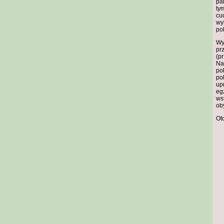
pa
ty
cu
wy
po
Wy
pr
(p
Na
po
po
up
egz
ws
ob
Ot