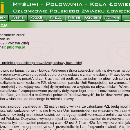
odzimierz Pilarz
żek 8/1
-320 Połczyn Zdrój
mail:
pil6@wp.pl
t. projektu poselskiego nowelizacji ustawy łowieckiej
równo na łamach prasy - Łowca Polskiego i Braci Łowieckiej, jak i w dyskusji na p
zy pierwszym czytaniu poselskiego projektu ustawy o zmianie ustawy - Prawo Łowie
ojektodawców poseł Andrzej Brachmański podkreśla, że jednym z głównych celów no
ożliwienie członkostwa w PZŁ obywatelom państw Unii Europejskiej, co wymusza 
ropejskiej zakazujący wszelkiej dyskryminacji ze względu na obywatelstwo. W zwią
zeanalizować zaproponowane przepisy dotyczące tego tematu i możliwości polowa
dkreślam, że chodzi o możliwości polowań "niedewizowych", bo te "dewizowe" pozo
ian w stosunku do obecnego brzmienia ustawy.
treści zaproponowanego art. 32 ust. 5 i ust. 6 wynika, że członkami PZŁ będą mogl
scy, jak i cudzoziemcy - i to nie tylko ci z Unii Europejskiej - na właściwie tych s
dzoziemcy będą mieli nieco łatwiej, bo nie będą musieli korzystać z pełni praw o
ę od Polaków. Oczywiście wymogiem jest tu uzyskanie uprawnień do wykonywania
yskania tych uprawnień podane są w art. 42 ust. 3-7 i art. 42a. Nie wynika z nich j
dzoziemców - mogą oni odbyć staż, przeszkolić się i zdać egzamin łowiecki. A cud