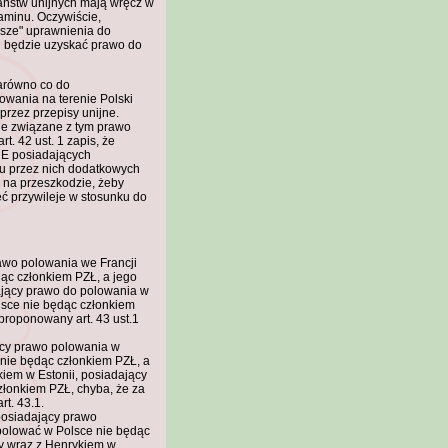
aństw unijnych mają wręcz w
aminu. Oczywiście,
asze" uprawnienia do
j będzie uzyskać prawo do
arówno co do
owania na terenie Polski
rzez przepisy unijne.
ie związane z tym prawo
. 42 ust. 1 zapis, że
E posiadających
iu przez nich dodatkowych
oi na przeszkodzie, żeby
eć przywileje w stosunku do
rawo polowania we Francji
ąc członkiem PZŁ, a jego
dający prawo do polowania w
sce nie będąc członkiem
 proponowany art. 43 ust.1
ący prawo polowania w
nie będąc członkiem PZŁ, a
kiem w Estonii, posiadający
łonkiem PZŁ, chyba, że za
t. 43.1.
posiadający prawo
polować w Polsce nie będąc
ły wraz z Henrykiem w