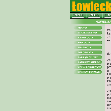
Wł
Łę
78
e-
do
Za
pr
pr
um
Eu
pr
Po
zm
Z 
pol
cu
si
uz
cu