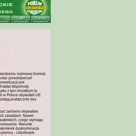
osiedzeniu sejmowej Komisji
ckie przedstawiciel
welizacji jest
Traktat Wspólnoty
zku z tym chciałbym tu
ń w Polsce obywateli UE.
stają praktycznie bez
i być zarówno obywatele
amych zasadach. Nawet
bywatelskich, czego wymaga
 polowania. Warunki
akakolwiek dyskryminacja
zoziemcy - członkowie