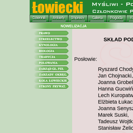
SKŁAD PO
Posłowie:
Ryszard Chody
Jan Chojnacki,
Joanna Grobel
Hanna Gucwiń
Lech Kuropatw
Elżbieta Łukac
Joanna Senys
Marek Suski,
Tadeusz Wojtk
Stanisław Żeli