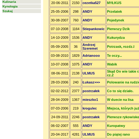
Kulinaria
20-06-2011
2150
cezetka527
MYŁKUS
Kynologia
Szukaj
25-05-2006
298
ANDY
Przelatek
30-08-2007
760
ANDY
Pojedynek
07-10-2008
1164
Stiepankowic
Pierwszy Dzik
14-10-2009
1536
ANDY
Kukurydza
Andrzej
05-09-2005
36
Potrzask, rozdz.I
Szeremet
03-08-2010
1829
Adrianooo
Te oczy...
10-07-2008
1075
ANDY
Wabik
Skąd On wie takie 
08-06-2011
2138
ULMUS
cz.2
28-03-2006
240
Łukasz>>>
Polowanie na rudzi
02-02-2012
2377
postrzałek
Co to się działo.
28-04-2009
1367
mieszko1
W duecie na lisa
07-03-2006
219
krogulec
Miejsca, których już
24-09-2011
2246
postrzałek
Pierwsze rykowisk
06-02-2007
555
ANDY
Kuropatwy
20-04-2017
4281
ULMUS
Do piątej rano