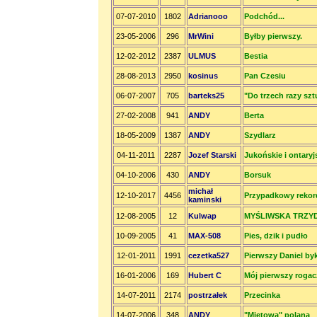
07-07-2010
1802
Adrianooo
Podchód...
23-05-2006
296
MrWini
Byłby pierwszy.
12-02-2012
2387
ULMUS
Bestia
28-08-2013
2950
kosinus
Pan Czesiu
06-07-2007
705
barteks25
"Do trzech razy szt
27-02-2008
941
ANDY
Berta
18-05-2009
1387
ANDY
Szydlarz
04-11-2011
2287
Jozef Starski
Jukońskie i ontaryjs
04-10-2006
430
ANDY
Borsuk
michał
12-10-2017
4456
Przypadkowy rekor
kaminski
12-08-2005
12
Kulwap
MYŚLIWSKA TRZY
10-09-2005
41
MAX-508
Pies, dzik i pudło
12-01-2011
1991
cezetka527
Pierwszy Daniel byk
16-01-2006
169
Hubert C
Mój pierwszy rogac
14-07-2011
2174
postrzałek
Przecinka
14-07-2006
348
ANDY
"Miętowa" polana