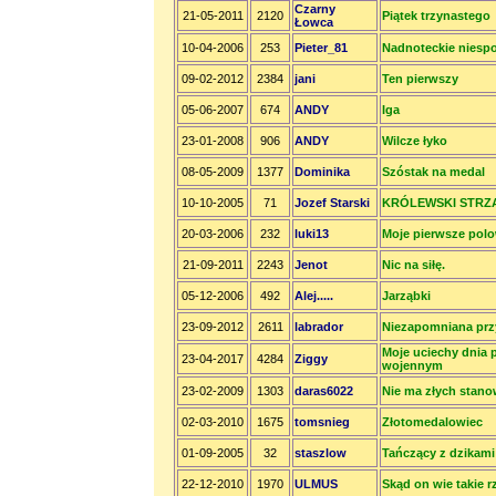
Czarny
21-05-2011
2120
Piątek trzynastego
Łowca
10-04-2006
253
Pieter_81
Nadnoteckie niespo
09-02-2012
2384
jani
Ten pierwszy
05-06-2007
674
ANDY
Iga
23-01-2008
906
ANDY
Wilcze łyko
08-05-2009
1377
Dominika
Szóstak na medal
10-10-2005
71
Jozef Starski
KRÓLEWSKI STRZ
20-03-2006
232
luki13
Moje pierwsze polo
21-09-2011
2243
Jenot
Nic na siłę.
05-12-2006
492
Alej.....
Jarząbki
23-09-2012
2611
labrador
Niezapomniana prz
Moje uciechy dnia 
23-04-2017
4284
Ziggy
wojennym
23-02-2009
1303
daras6022
Nie ma złych stano
02-03-2010
1675
tomsnieg
Złotomedalowiec
01-09-2005
32
staszlow
Tańczący z dzikami
22-12-2010
1970
ULMUS
Skąd on wie takie r