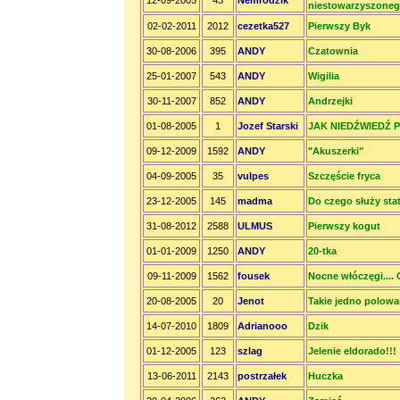
12-09-2005
43
Nemrodzik
niestowarzyszone
02-02-2011
2012
cezetka527
Pierwszy Byk
30-08-2006
395
ANDY
Czatownia
25-01-2007
543
ANDY
Wigilia
30-11-2007
852
ANDY
Andrzejki
01-08-2005
1
Jozef Starski
JAK NIEDŹWIEDŹ
09-12-2009
1592
ANDY
"Akuszerki"
04-09-2005
35
vulpes
Szczęście fryca
23-12-2005
145
madma
Do czego służy sta
31-08-2012
2588
ULMUS
Pierwszy kogut
01-01-2009
1250
ANDY
20-tka
09-11-2009
1562
fousek
Nocne włóczęgi.... 
20-08-2005
20
Jenot
Takie jedno polowan
14-07-2010
1809
Adrianooo
Dzik
01-12-2005
123
szlag
Jelenie eldorado!!!
13-06-2011
2143
postrzałek
Huczka