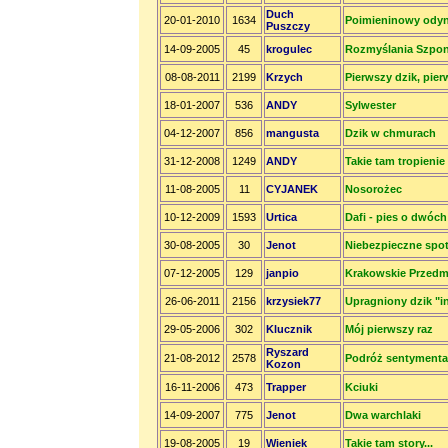
Duch
20-01-2010
1634
Poimieninowy odyn
Puszczy
14-09-2005
45
krogulec
Rozmyślania Szpon
08-08-2011
2199
Krzych
Pierwszy dzik, pie
18-01-2007
536
ANDY
Sylwester
04-12-2007
856
mangusta
Dzik w chmurach
31-12-2008
1249
ANDY
Takie tam tropienie
11-08-2005
11
CYJANEK
Nosorożec
10-12-2009
1593
Urtica
Dafi - pies o dwóc
30-08-2005
30
Jenot
Niebezpieczne spot
07-12-2005
129
janpio
Krakowskie Przedm
26-06-2011
2156
krzysiek77
Upragniony dzik "i
29-05-2006
302
Klucznik
Mój pierwszy raz
Ryszard
21-08-2012
2578
Podróż sentymenta
Kozon
16-11-2006
473
Trapper
Kciuki
14-09-2007
775
Jenot
Dwa warchlaki
19-08-2005
19
Wieniek
Takie tam story...