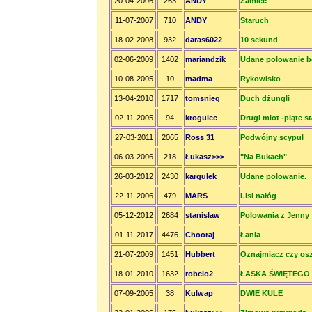
20-04-2006
263
ANDY
Zamieć
11-07-2007
710
ANDY
Staruch
18-02-2008
932
daras6022
10 sekund
02-06-2009
1402
mariandzik
Udane polowanie be
10-08-2005
10
madma
Rykowisko
13-04-2010
1717
tomsnieg
Duch dżungli
02-11-2005
94
krogulec
Drugi miot -piąte 
27-03-2011
2065
Ross 31
Podwójny scypuł
06-03-2006
218
Łukasz>>>
"Na Bukach"
26-03-2012
2430
kargulek
Udane polowanie.
22-11-2006
479
MARS
Lisi nałóg
05-12-2012
2684
stanislaw
Polowania z Jenny
01-11-2017
4476
Chooraj
Łania
21-07-2009
1451
Hubbert
Oznajmiacz czy os
18-01-2010
1632
robcio2
ŁASKA ŚWIĘTEGO
07-09-2005
38
Kulwap
DWIE KULE