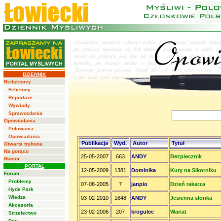
DZIENNIK
Redaktorzy
Felietony
Reportaże
Wywiady
Sprawozdania
Opowiadania
Polowania
Opowiadania
Publikacja
Wyd.
Autor
Tytuł
Otwarta trybuna
Na gorąco
25-05-2007
663
ANDY
Bezpiecznik
Humor
PORTAL
12-05-2009
1381
Dominika
Kury na Sikorniku
Forum
Problemy
07-08-2005
7
janpio
Dzień rakarza
Hyde Park
Wiedza
03-02-2010
1648
ANDY
Jesienna słonka
Akcesoria
23-02-2006
207
krogulec
Wariat
Strzelectwo
Psy