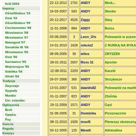
22-12-2012
2701
ANDY
Mrok...
Król 2003
Imprezy
16-03-2007
593
ANDY
Słonka
Ośno/Słubice '10
Osie '10
20-12-2017
4525
Ziggy
Siwy
Ośno/Słubice '09
Ciechanowiec '08
11-01-2008
894
ANDY
Burza
Mirosławice '08
03-08-2005
3
Leon_Ols
Polowanie w pszen
Mirosławice '07
Nowogard '07
14-01-2010
1628
robcio2
Z RURKĄ NA BYKA
Sieraków W. '06
Mirosławice '06
08-09-2005
39
wilus
ZBYSZEK
Osie '06
Sarnowice '05
28-01-2011
2007
Ross 31
Aporter
Wojcieszyce '05
12-08-2011
2203
ANDY
Kaczki
Sobótka '04
Glinki '04
26-07-2006
360
ANDY
Strzykacze
Tradycja
Zwyczaje
13-01-2007
531
dawids82
Polowanie na mari
Sygnały
Mundur
01-11-2007
823
ANDY
Zbiórka
Cer. sztandar.
18-11-2009
1571
ANDY
Gęsi
Ogłoszenia
Broń
31-08-2005
31
Dominika
Przeznacznie
Optyka
Psy
08-11-2010
1926
msol5
Pierwszy skuteczny
Galeria
Pogoda
03-12-2005
125
Meseli
Adrenalina
Księżyc