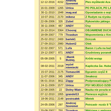
Andrzej
12-12-2016
4152
Pies myśliwski Aza
Szeremet
16-01-2009
1265
Urtica
PO POLACH, PO LA
30-11-2010
1948
mag.wal
Opowiadanie o wątr
10-07-2011
2170
mikesz
Z Rudym na rżysku
22-06-2006
326
Zubel
Rykowisko jakiego 
30-11-2006
487
ANDY
Osy
16-10-2014
3364
Chooraj
OBJAWIENIE DUCH
18-09-2007
779
Trzaskun
Wspomnienia z Kr
25-02-2012
2400
bartek1
Dziczek
27-09-2013
2980
Hubert2
Olek
22-02-2007
571
Lufa
Baron i Lufa na baż
19-12-2007
871
ANDY
Grudniowy porane
.Marek
05-08-2005
5
Krótki wstęp
Bublej.
wyżeł
08-02-2011
2018
Kapliczka św. Hube
niemiecki
15-07-2011
2175
TomaszAK
Egzamin część II
11-07-2006
345
ANDY
Smakosz
06-01-2016
3811
Ziggy
Podprowadzający F
24-11-2009
1577
Urtica
PSY MOJEGO DZIE
22-08-2005
22
Dolny Wiatr
Nauka nie poszła w
07-12-2010
1955
grandel13
Pierwsze wyjście
18-06-2011
2148
postrzałek
Mietek
Andrzej
24-05-2006
297
Potrzask- rozdz II 
Szeremet
20-08-2007
750
Trzaskun
Widziane z ambony