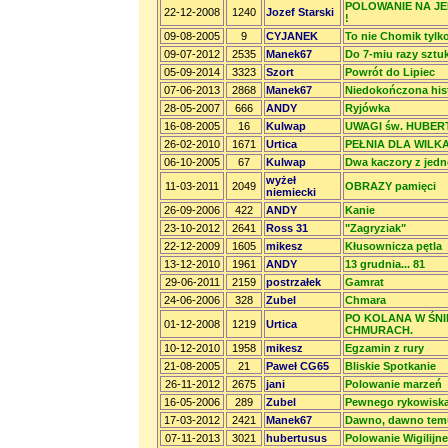
POLOWANIE NA JE
22-12-2008
1240
Jozef Starski
!
09-08-2005
9
CYJANEK
To nie Chomik tylk
09-07-2012
2535
Manek67
Do 7-miu razy sztu
05-09-2014
3323
Szort
Powrót do Lipiec
07-06-2013
2868
Manek67
Niedokończona histo
28-05-2007
666
ANDY
Ryjówka
16-08-2005
16
Kulwap
UWAGI św. HUBER
26-02-2010
1671
Urtica
PEŁNIA DLA WILK
06-10-2005
67
Kulwap
Dwa kaczory z jednej
wyżeł
11-03-2011
2049
OBRAZY pamięci
niemiecki
26-09-2006
422
ANDY
Kanie
23-10-2012
2641
Ross 31
"Zagryziak"
22-12-2009
1605
mikesz
Kłusownicza pętla
13-12-2010
1961
ANDY
13 grudnia... 81
29-06-2011
2159
postrzałek
Gamrat
24-06-2006
328
Zubel
Chmara
PO KOLANA W ŚNI
01-12-2008
1219
Urtica
CHMURACH.
10-12-2010
1958
mikesz
Egzamin z rury
21-08-2005
21
Paweł CG65
Bliskie Spotkanie
26-11-2012
2675
jani
Polowanie marzeń
16-05-2006
289
Zubel
Pewnego rykowisk
17-03-2012
2421
Manek67
Dawno, dawno temu 
07-11-2013
3021
hubertusus
Polowanie Wigilijne