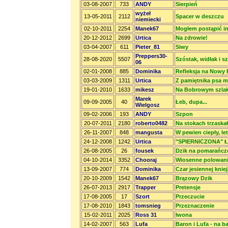
03-08-2007
733
ANDY
Sierpień
wyżeł
13-05-2011
2112
Spacer w deszczu
niemiecki
02-10-2011
2254
Manek67
Mogłem postąpić ina
20-12-2012
2699
Urtica
Na zdrowie!
03-04-2007
611
Pieter_81
Siwy
Preppers30-
28-08-2020
5507
Szóstak, widłak i s
06
02-01-2008
885
Dominika
Refleksja na Nowy R
03-03-2009
1311
Urtica
Z pamiętnika psa my
19-01-2010
1633
mikesz
Na Bobrowym szlak
Marek
09-09-2005
40
Łeb, dupa...
Wielgosz
09-02-2006
193
ANDY
Szpon
20-07-2011
2180
roberto0482
Na stokach trzaskał
26-11-2007
848
mangusta
W pewien ciepły, le
24-12-2008
1242
Urtica
"SPIERNICZONA" 
26-08-2005
26
fousek
Dzik na pomarańcz
04-10-2014
3352
Chooraj
Wiosenne polowan
13-09-2007
774
Dominika
Czar jesiennej kniej
20-10-2009
1542
Manek67
Brązowy Dzik
26-07-2013
2917
Trapper
Pretensje
17-08-2005
17
Szort
Przeczucie
17-08-2010
1843
tomsnieg
Przeznaczenie
15-02-2011
2025
Ross 31
Iwona
14-02-2007
563
Lufa
Baron i Lufa - na b