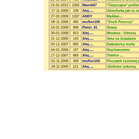
21-01-2012
2365
Manek67
"Zwyczajna" polów
17-11-2005
109
Alej.....
Zbiorówka jak co r
27-02-2009
1307
ANDY
Myśliwi....
08-11-2006
465
muflon100
"Duch Puszczy"
16-01-2008
899
Pieter_81
Stawy
30-01-2008
913
Alej.....
Moskwa - Odessa
21-12-2005
143
Alej.....
Seta na śniadanie
03-12-2007
855
Alej.....
Dyktatorzy mody
04-01-2006
157
Alej.....
Stachanowiec
17-12-2007
869
Alej.....
Telefon ...
01-11-2006
458
muflon100
Początek życiowej 
29-11-2005
121
Alej.....
Józkowe sukcesy.