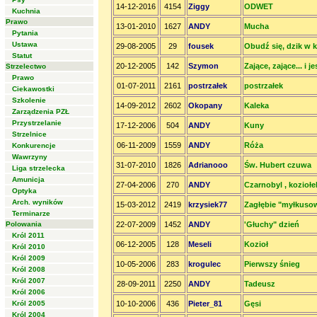
14-12-2016
4154
Ziggy
ODWET
Kuchnia
Prawo
13-01-2010
1627
ANDY
Mucha
Pytania
Ustawa
29-08-2005
29
fousek
Obudź się, dzik w k
Statut
20-12-2005
142
Szymon
Zające, zające... i j
Strzelectwo
Prawo
01-07-2011
2161
postrzałek
postrzałek
Ciekawostki
Szkolenie
14-09-2012
2602
Okopany
Kaleka
Zarządzenia PZŁ
Przystrzelanie
17-12-2006
504
ANDY
Kuny
Strzelnice
06-11-2009
1559
ANDY
Róża
Konkurencje
Wawrzyny
31-07-2010
1826
Adrianooo
Św. Hubert czuwa
Liga strzelecka
Amunicja
27-04-2006
270
ANDY
Czarnobyl , koziołe
Optyka
Arch. wyników
15-03-2012
2419
krzysiek77
Zagłębie "myłkuso
Terminarze
Polowania
22-07-2009
1452
ANDY
'Głuchy" dzień
Król 2011
06-12-2005
128
Meseli
Kozioł
Król 2010
Król 2009
10-05-2006
283
krogulec
Pierwszy śnieg
Król 2008
Król 2007
28-09-2011
2250
ANDY
Tadeusz
Król 2006
Król 2005
10-10-2006
436
Pieter_81
Gęsi
Król 2004