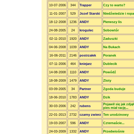
10-07-2006
344
Trapper
Czy to warto?
11-01-2007
529
Jozef Starski
Niedźwiedzie i rop
18-12-2008
1236
ANDY
Pierwszy lis
24-08-2005
24
krogulec
Sobowtór
02-11-2010
1920
ANDY
Zaduszki
04-06-2008
1039
ANDY
Na Bukach
16-06-2011
2146
postrzałek
Poranek
07-11-2006
464
kniejarz
Dublecik
14-08-2008
1110
ANDY
Powódź
18-08-2009
1479
ANDY
Zloty
03-09-2005
34
Partner
Zgoda buduje
18-06-2010
1783
ANDY
Dzik
Pojawił się jak zdją
30-03-2006
242
rubens
pies miał rację...
22-01-2013
2732
czarny zwierz
Ten urodzinowy
19-03-2007
596
ANDY
Czternaście...
24-03-2009
1332
ANDY
Przedwiośnie