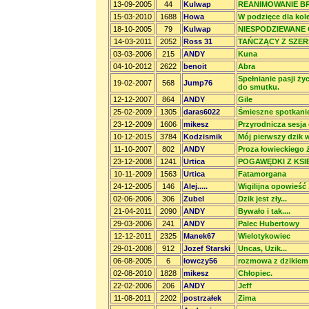
13-09-2005
44
Kulwap
REANIMOWANIE B
15-03-2010
1688
Howa
W podzięce dla kole
18-10-2005
79
Kulwap
NIESPODZIEWANE 
14-03-2011
2052
Ross 31
TAŃCZĄCY Z SZER
03-03-2006
215
ANDY
Kuna
04-10-2012
2622
benoit
Abra
Spełnianie pasji ży
19-02-2007
568
Jump76
do smutku.
12-12-2007
864
ANDY
Gile
25-02-2009
1305
daras6022
Śmieszne spotkani
23-12-2009
1606
mikesz
Przyrodnicza sesja 
10-12-2015
3784
Kodzismik
Mój pierwszy dzik 
11-10-2007
802
ANDY
Proza łowieckiego 
23-12-2008
1241
Urtica
POGAWĘDKI Z KSI
10-11-2009
1563
Urtica
Fatamorgana
24-12-2005
146
Alej.....
Wigilijna opowieść .
02-06-2006
306
Zubel
Dzik jest zły...
21-04-2011
2090
ANDY
Bywało i tak....
29-03-2006
241
ANDY
Palec Hubertowy
12-12-2011
2325
Manek67
Wielotykowiec
29-01-2008
912
Jozef Starski
Uncas, Uzik...
06-08-2005
6
łowczy56
rozmowa z dzikiem
02-08-2010
1828
mikesz
Chłopiec.
22-02-2006
206
ANDY
Jeff
11-08-2011
2202
postrzałek
Zima