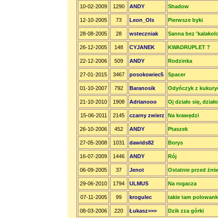
10-02-2009
1290
ANDY
Shadow
12-10-2005
73
Leon_Ols
Pierwsze byki
28-08-2005
28
wsteczniak
Sanna bez 'kalakol
26-12-2005
148
CYJANEK
KWADRUPLET ?
22-12-2006
509
ANDY
Rodzinka
27-01-2015
3467
posokowiec5
Spacer
01-10-2007
792
Baranosik
Odyńczyk z kukuryd
21-10-2010
1908
Adrianooo
Oj działo się, działo.
15-06-2011
2145
czarny zwierz
Na krawędzi
26-10-2006
452
ANDY
Ptaszek
27-05-2008
1031
dawids82
Borys
16-07-2009
1446
ANDY
Rój
06-09-2005
37
Jenot
Ostatnie przed żni
29-06-2010
1794
ULMUS
Na rogacza
07-11-2005
99
krogulec
takie tam polowan
08-03-2006
220
Łukasz>>>
Dzik zza górki