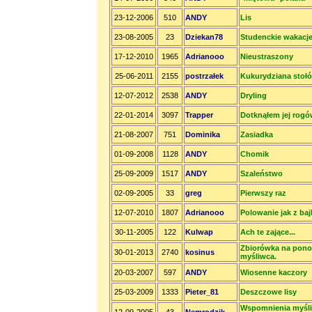
23-12-2006
510
ANDY
Lis
23-08-2005
23
Dziekan78
Studenckie wakacj
17-12-2010
1965
Adrianooo
Nieustraszony
25-06-2011
2155
postrzałek
Kukurydziana stoł
12-07-2012
2538
ANDY
Dryling
22-01-2014
3097
Trapper
Dotknąłem jej rog
21-08-2007
751
Dominika
Zasiadka
01-09-2008
1128
ANDY
Chomik
25-09-2009
1517
ANDY
Szaleństwo
02-09-2005
33
greg
Pierwszy raz
12-07-2010
1807
Adrianooo
Polowanie jak z baj
30-11-2005
122
Kulwap
Ach te zające...
Zbiorówka na pono
30-01-2013
2740
kosinus
myśliwca.
20-03-2007
597
ANDY
Wiosenne kaczory
25-03-2009
1333
Pieter_81
Deszczowe lisy
Wspomnienia myśl