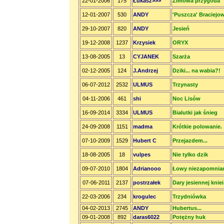
22-01-2006
175
Łukasz>>>
Zimowa przygoda
12-01-2007
530
ANDY
'Puszcza' Braciejo
29-10-2007
820
ANDY
Jesień
19-12-2008
1237
Krzysiek
ORYX
13-08-2005
13
CYJANEK
Szarża
02-12-2005
124
J.Andrzej
Dziki... na wabia?!
06-07-2012
2532
ULMUS
Trzynasty
04-11-2006
461
shi
Noc Lisów
16-09-2014
3334
ULMUS
Bialutki jak śnieg
24-09-2008
1151
madma
Krótkie polowanie.
07-10-2009
1529
Hubert C
Przejazdem...
18-08-2005
18
vulpes
Nie tylko dzik
09-07-2010
1804
Adrianooo
Łowy niezapomnian
07-06-2011
2137
postrzałek
Dary jesiennej kniei
22-03-2006
234
krogulec
Trzydniówka
04-02-2013
2745
ANDY
Hubertus...
09-01-2008
892
daras6022
Potężny huk