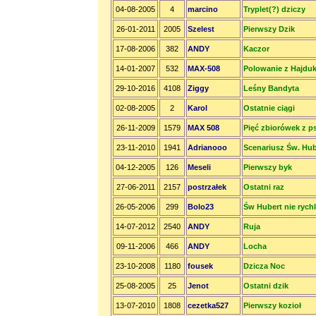
04-08-2005
4
marcino
Tryplet(?) dziczy
26-01-2011
2005
Szelest
Pierwszy Dzik
17-08-2006
382
ANDY
Kaczor
14-01-2007
532
MAX-508
Polowanie z Hajdu
29-10-2016
4108
Ziggy
Leśny Bandyta
02-08-2005
2
Karol
Ostatnie ciągi
26-11-2009
1579
MAX 508
Pięć zbiorówek z p
23-11-2010
1941
Adrianooo
Scenariusz Św. Hub
04-12-2005
126
Meseli
Pierwszy byk
27-06-2011
2157
postrzałek
Ostatni raz
26-05-2006
299
Bolo23
Św Hubert nie rychl
14-07-2012
2540
ANDY
Ruja
09-11-2006
466
ANDY
Locha
23-10-2008
1180
fousek
Dzicza Noc
25-08-2005
25
Jenot
Ostatni dzik
13-07-2010
1808
cezetka527
Pierwszy kozioł