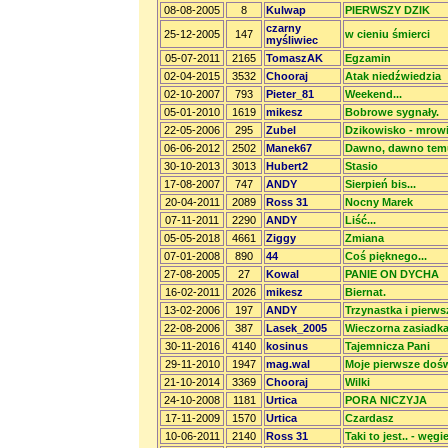
08-08-2005
8
Kulwap
PIERWSZY DZIK
czarny
25-12-2005
147
w cieniu śmierci
myśliwiec
05-07-2011
2165
TomaszAK
Egzamin
02-04-2015
3532
Chooraj
Atak niedźwiedzia
02-10-2007
793
Pieter_81
Weekend...
05-01-2010
1619
mikesz
Bobrowe sygnały.
22-05-2006
295
Zubel
Dzikowisko - mrow
06-06-2012
2502
Manek67
Dawno, dawno temu 
30-10-2013
3013
Hubert2
Stasio
17-08-2007
747
ANDY
Sierpień bis...
20-04-2011
2089
Ross 31
Nocny Marek
07-11-2011
2290
ANDY
Liść...
05-05-2018
4661
Ziggy
Zmiana
07-01-2008
890
44
Coś pięknego...
27-08-2005
27
Kowal
PANIE ON DYCHA
16-02-2011
2026
mikesz
Biernat.
13-02-2006
197
ANDY
Trzynastka i pierws
22-08-2006
387
Lasek_2005
Wieczorna zasiadka 
30-11-2016
4140
kosinus
Tajemnicza Pani
29-11-2010
1947
mag.wal
Moje pierwsze doś
21-10-2014
3369
Chooraj
Wilki
24-10-2008
1181
Urtica
PORA NICZYJA
17-11-2009
1570
Urtica
Czardasz
10-06-2011
2140
Ross 31
Taki to jest.. - węgi