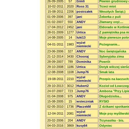
26-09-2005
57
Gimli
Pewien grudniowy 
10-02-2011
2020
Ross 31
Trzeci miot
15-08-2011
2206
postrzałek
Wesołych Świąt;)
01-09-2006
397
jani
Żeberka z puli
01-02-2007
550
ANDY
Złamany oręż....
17-04-2012
2452
jani
Eldorado w Kotlinie
28-01-2009
1277
Urtica
Z pamiętnika psa my
14-08-2005
14
luki13
Moje pierwsze polo
wyżeł
04-01-2011
1983
Pożegnanie...
niemiecki
23-06-2006
327
ANDY
Noc świętojańska
21-12-2014
3430
Chooraj
Syberyjska zima
28-09-2007
789
Dominika
Powrót
29-10-2008
1186
Urtica
Dotyk wilczej sierśc
12-08-2008
1108
Jump76
Smak lata
wyżeł
19-08-2011
2210
Przepis na kaczuch
niemiecki
29-10-2013
3012
Hubert2
Kozioł od Łowczeg
24-07-2007
723
Jump76
Ambona "Przy Lipi
01-04-2008
975
ANDY
Długodzioba...
15-08-2005
15
wsteczniak
RYSIO
02-05-2010
1736
PłaczekM
Z dzikami spotkanie
wyżeł
12-04-2011
2081
Moje psy myśliwski
niemiecki
20-02-2006
204
ANDY
Trzynastka - bis.
04-03-2016
3869
kusy64
Odyniec