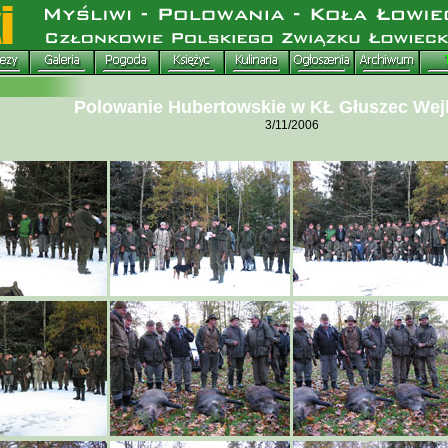
Polowanie Hubertowskie w KŁ Głuszec We
3/11/2006