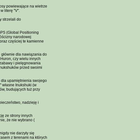
łosy powiewające na wietrze
 literę "V".
 strzelali do
PS (Global Positioning
spóścizny narodowej
coraz częściej te kamienne
o głównie dla nawiązania do
 Huron, czy wielu innych
..zabawy i pielęgnowania
i Inukshuków przed swoimi
, dla upamiętnienia swojego
e" własne Inukshuki (w
tów, budujących tuż przy
pieczeństwo, nadzieję i
ję ze strony innych
ie, że nie wybrano (
nigdy nie darzyły się
czasem z terenami na których