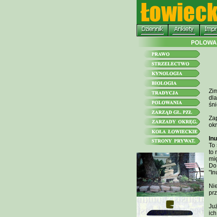
Zim
dla
śn
Zap
ok
In
To 
to
mię
Do 
"In
Nie
prz
Już
ich