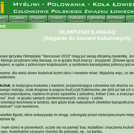
OLIMPIJSKI ILANAAQ
(Sięganie do korzeni kulturowych)
owe Igrzyska Olimpijskie "Vancouver 2010" mają już swoją oficjalną maskotkę. Jes
 którego przybrano imię Ilanaaq, co w języku Inuit znaczy - przyjaciel. Zimowe igrz
iegiem, w ogóle z północnym krajobrazem, a symbolem kanadyjskiej północy jest w
ewne, dla wielu słowo Inukshuk brzmi obco i niewiele mówi. Wyjaśnię więc, co sk
reśleniem.
ukshuk
, to tradycyjna budowla z kamieni, przypominająca człowieka lub stracha na 
swego rodzaju, znak drogowy w pojęciu Inuit,czyli Eskimosów, ale dziś już tak ich 
 nazwa pejoratywna, nadana im przez sąsiadów z południa, Indian Cree, a znaczą
sa". Inuit - w języku samych zainteresowanych, znaczy - Ludzie.
orientacji terenowej w tundrze, tam gdzie brak naturalnych obiektów topograficzny
ukshuk'i" czyli kamienne,
wielkie figurki, które wskazywały im drogę, ostrzegały przed niebezpiecznymi mie
epraw itp.
 małe dzieci w piosenkach, uczyły się na pamięć tras, kształtów i znaczenia Inuks
 opis. Inukshuków używano również do polowań, np., na karibu.