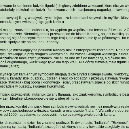
dowano te kamienne ludzkie figurki (ich głowy zdobiono wrzosami, które niczym w
dobniały Inukshuki do ludzi) i formowano z nich...stacjonarną nagankę, ustawioną w
odstawy tej litery, w najwęższym miejscu, za kamieniami skrywali sie myśliwi, którzy
echodzących zwierząt (migrująch karibu).
ś maleje znaczenie Inukshuk'a, bo wypiera go współczesna technika 21 wieku, z G
tem) na czele. Niemniej jednak przeszedł on do historii Kanady, bo jest cząstką 
arzącej się północnymi rejonami tego kraju, ale ostatnio, nie tylko północnymi, bo 
wetki spotyka się na południu Kanady.
wiają je mieszkający na południu Kanady biali z europejskimi korzeniami. Robią t
dycji, stawiając je przy drogach wodnych np., na zatoce Georgian wielkiego jeziora
zczańskich mniejszych jeziorach. Nie służą one dziś do nawigacji, a głównie dla.
goś originalnego, właściwego tylko dla tego kraju. Niektórzy stawiają małe figurk
ami (ja też).
cynacji tym kamiennym symbolem ulegają także turyści z całego świata. Niektórzy
ytu w kanadyjskiej puszczy, uczczenia tego co zobaczyli i przeżyli, stawiają "swoj
ążce "Kanada - kraj bobra i klonowego liścia", przedstawiam zdjęcie polskich turys
ostradzie w puszczy, swojego Inukshuka).
mpijski przyjacielski Inukshuk, zwany Ilanaaq, jako znak kierunku, symbolizuje bez
zyjaźń. Idealnie wkomponowuje się w ideę olimpiad.
ór przez komitet olimpijski tego symbolu wywyłał jednak również negatywną reakc
ylców z zachodniego wybrzeża Kanady, a mianowicie "Indian". Wyrazili oni oburzen
śród 1600 nadesłanych propozycji), nic co by nawiązywało do ich kultury.
e ich reakcja nie dziwi, bo znam jej podłoże. Te dwie nacje; "Indianie" i "Eskimosi" 
jemną sympatią. "Indianie", szczególni ci, których tereny łowieckie zazębiały sie 