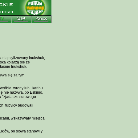
t nią stylizowany Inukshuk,
yska kojarzą się ze
łaśnie Inukshuk.
rywa się za tym
wróble, wrony lub...karibu.
się nie nazywa, bo Eskimo,
ca "zjadacze surowego
ch, tubylcy budowali
jscami, wskazywały miejsca
huk'ów, bo słowa stanowiły