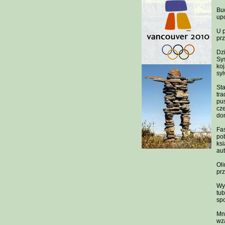
Bu
upo
U p
prz
Dzi
Sys
koj
syl
Sta
tra
pus
cze
dom
Fas
pob
ksi
aut
Oli
pr
Wyb
tub
spo
Mni
wza