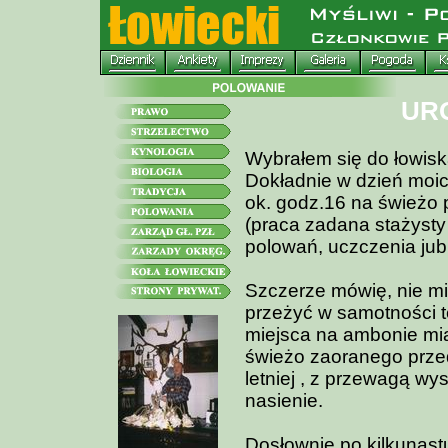
UR
Wybrałem się do łowisk
Dokładnie w dzień moic
ok. godz.16 na świeżo
(praca zadana stażysty
polowań, uczczenia jub
Szczerze mówię, nie mia
przeżyć w samotności t
miejsca na ambonie mia
świeżo zaoranego prze
letniej , z przewagą w
nasienie.
Dosłownie po kilkunast