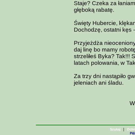
Staje? Czeka za łaniami?!
głęboką rabatę.
Święty Hubercie, klęka
Dochodzę, ostatni kęs 
Przyjeżdża nieoceniony
daj linę bo mamy robot
strzeliłeś Byka? Tak!!! 
latach polowania, w Taki
Za trzy dni nastąpiło g
jeleniach ani śladu.
W
|
Szukaj
Ochr
P&H