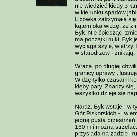
nie wiedzieć kiedy 3 ła
w kierunku spadów jabł
Licówka zatrzymała się
kątem oka widzę, że z 
Byk. Nie śpiesząc, zmie
ma początki rujki. Byk j
wyciąga szyję, wietrzy
w starodrzew - znikają.
Wraca, po długiej chwil
granicy uprawy , lustruje
Widzę tylko czasami ko
kłęby pary. Znaczy się, 
wszystko dzieje się na
Naraz, Byk wstaje - w 
Gór Piskorskich - i wie
jedną pustą przestrzeń w
160 m i można strzelać
przysiada na zadzie i r