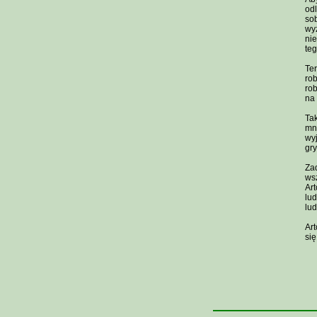
odl
sob
wyż
nie
teg
Ter
rob
rob
na
Tak
mn
wyj
gr
Zad
ws
Art
lud
lud
Art
się