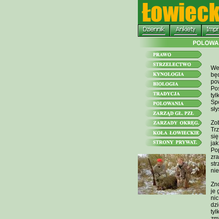
Wes
będ
pow
Po
tyl
Spo
sły
Zob
Trz
się
jak
Pop
zra
str
nie
Zno
je 
nic
dzi
tyl
zmi