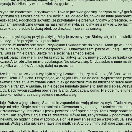
zynają iść. Niestety w coraz większą gęstwinę.
zyna się chodzenie i przystawanie. Trwa to już dwie godziny. Zaczyna mi być gorśc
ry trzyma się zawsze ode mnie w dość dużej odległości, powoli do mnie podchodzi. 
zeszkadzać. Podchodzi jak widzi, że przydałaby się przerwa. Stoimy w przecince
zynam sarkastyczne uwagi na nasz temat w stylu, że to my jesteśmy osły, bo łazimy 
zymy, a one sobie brykają obok po dróżkach i się z nas śmieją.
zynam myśleć jaką przyjąć taktykę, żeby je przechytrzyć. Stoimy tak, a tu ten wielk
a, czy może przejść przez przecinkę.
t może 35 metrów ode mnie. Przyklękam i składam się do strzału. Mam go w luneci
za. Cholera, zapomniałem o bezpieczniku. Odbezpieczam, patrzę w lunetę . Już go
a. Jaki ze mnie baran. Bierze mnie złość na samego siebie.
ję jak pajac i nie wiem jaką teraz wybrać taktykę. Znów mówię do Arto, że trzeba 
ycznie. Arto robi tylko miny przytakujące. Nie odzywa się. Chyba sobie o mnie myśli
ię kilka wdechów. Ale stoję dalej na przecince.
zę kątem oka, że z lasu wychyla się ryj i znów bada, czy może przejść. Aha - wra
ecie. Ucho. Dół ucha. Oddychając, widzę jak lufa idzie do dołu. Wypuszczam powiet
skawica przelatuje mi zdanie Witka. "Jak go będziesz miał na muszce to serce będzi
dołę nie trafisz". A właśnie, że nie będzie łomotało (mówię to sam do siebie). Wszys
udy, kiedy wypuszczałem powietrze. Bang. Dzik pada w ogniu. Nie odejmuje lunety
taje konwulsji przez parę sekund i uspokaja się.
aję. Patrzę w jego stronę. Staram się zapamiętać swoją pierwszą myśl. "Dobrze wy
daje mi rękę. Klepie mnie po ramieniu. Odwracam się do niego z uśmiechem na us
t zrelaksowany. Jest cisza, i jest w powietrzu coś specjalnego. Teraz zdaję sobie
ptem. Tak jabyśmy ciągle szli za zwierzem. Mówię mu, żeby trzymał w pogotowiu s
nekami, bo nigdy nic nie wiadomo. Ale on jest pewien ze już po wszystkim. Ja jes
minut. Widzę dzika jak leży i nawet nie miałknie. Arto po 3 minutach daje znać, żeby
 opóźnić podejście liczę z jakiej odległości strzelałem. Trzymam go za ramię, żeby