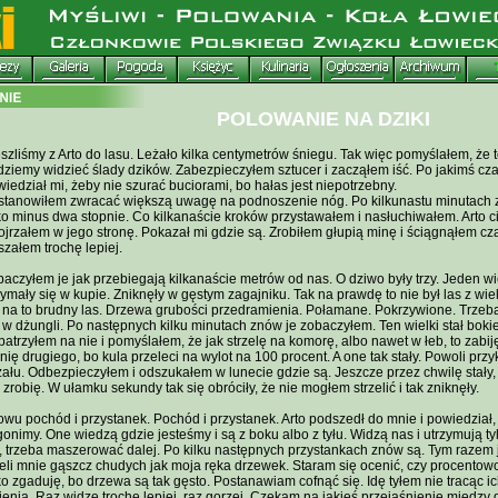
POLOWANIE NA DZIKI
zliśmy z Arto do lasu. Leżało kilka centymetrów śniegu. Tak więc pomyślałem, że t
ziemy widzieć ślady dzików. Zabezpieczyłem sztucer i zacząłem iść. Po jakimś cza
iedział mi, żeby nie szurać buciorami, bo hałas jest niepotrzebny.
stanowiłem zwracać większą uwagę na podnoszenie nóg. Po kilkunastu minutach z
ko minus dwa stopnie. Co kilkanaście kroków przystawałem i nasłuchiwałem. Arto c
jrzałem w jego stronę. Pokazał mi gdzie są. Zrobiłem głupią minę i ściągnąłem cz
szałem trochę lepiej.
aczyłem je jak przebiegają kilkanaście metrów od nas. O dziwo były trzy. Jeden wi
ymały się w kupie. Zniknęły w gęstym zagajniku. Tak na prawdę to nie był las z wi
 na to brudny las. Drzewa grubości przedramienia. Połamane. Pokrzywione. Trzeba
 w dżungli. Po następnych kilku minutach znów je zobaczyłem. Ten wielki stał boki
atrzyłem na nie i pomyślałem, że jak strzelę na komorę, albo nawet w łeb, to zabiję
nię drugiego, bo kula przeleci na wylot na 100 procent. A one tak stały. Powoli przy
zału. Odbezpieczyłem i odszukałem w lunecie gdzie są. Jeszcze przez chwilę stały, 
 zrobię. W ułamku sekundy tak się obróciły, że nie mogłem strzelić i tak zniknęły.
wu pochód i przystanek. Pochód i przystanek. Arto podszedł do mnie i powiedział,
gonimy. One wiedzą gdzie jesteśmy i są z boku albo z tyłu. Widzą nas i utrzymują 
, trzeba maszerować dalej. Po kilku następnych przystankach znów są. Tym razem j
eli mnie gąszcz chudych jak moja ręka drzewek. Staram się ocenić, czy procentowo
ko zgaduję, bo drzewa są tak gęsto. Postanawiam cofnąć się. Idę tyłem nie tracąc ic
enia. Raz widzę trochę lepiej, raz gorzej. Czekam na jakieś przejaśnienie między 