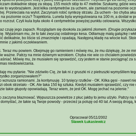
iczam dokładnie stopę za stopą. 155 moich stóp to 47 metrów. Szukamy, gdzie weszł
ie to wyobrażałem. Jest kilka centymetrów za uchem, ale zamiast na poziomie ocz
ej. Przeleciała na wylot. Zaczynam robić syntezę strzału. Za uchem - bo chyba akur
 na poziomie oczu? Trajektoria. Luneta byla wyregulowana na 100 m, a dostał w p
o rozrzut. Czyli kula była około 4 centymetrów powyżej punktu celowania. Wszystko
az czuję jego zapach. Rozglądam się dookoła za jakimś złomem. (Drugie przykazani
ię. Wyjaśniam mu, że to taki zwyczaj ostatniego kesa. Odłamuję małą gałązkę i wkł
ić delikatnie, bo liście sś zmarznięte i opadają. Następną kładę na wlocie kuli. Sto
 mnie z jakimś oczekiwaniem.
. Teraz mu powiem. Obejmuję go ramieniem i mówię mu, że mu dziękuję, że ze mną 
ie ważne. Patrzy na mnie dziwnym wzrokiem. Chyba nie wie co chciałem powiedz
aśniać. Mówię mu, że musiałem się sprawdzić, czy jestem w stanie pociągnąć za spu
ymas niedowierzania.
aję mu pytanie. "Nie zdziwiło Cię, że tak ni z gruszki ni z pietruszki wymyślilem teg
zystko zorganizowałem?"
o wzrusza ramionami. Ja kontynuuję. 10 tysięcy rzutków - OK. Kilka gęsi - nawet nie
zi obok strzelało - OK. Ale taka 150 kg sztuka. Kiedyś musiałem sprawdzić, czy nie 
zie takie głupoty opowiadają. Teraz wiem, że jest OK. Mogę jechać na jelenie."
o zaczyna błaznować. Wypuszcza powietrze z płuc jakby to jemu ulżyło. Patrzy na
 domyślać, że takie są Twoje powody - przecież ja poluję od 40 lat. A swoją drogą, t
Opracował 05/11/2002
Sławek Łukasiewicz