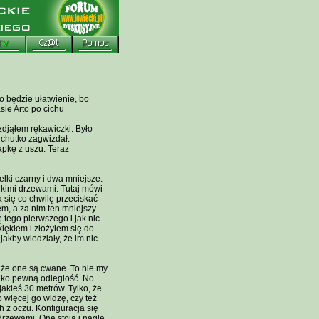
o będzie ułatwienie, bo
sie Arto po cichu
djąłem rękawiczki. Było
ichutko zagwizdał.
apkę z uszu. Teraz
elki czarny i dwa mniejsze.
elkimi drzewami. Tutaj mówi
 się co chwilę przeciskać
em, a za nim ten mniejszy.
 tego pierwszego i jak nic
klękłem i złożyłem się do
jakby wiedziały, że im nic
 że one są cwane. To nie my
tylko pewną odległość. No
akieś 30 metrów. Tylko, że
 więcej go widzę, czy też
h z oczu. Konfiguracja się
drzewami. One stoją i nagle