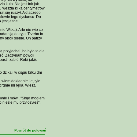
a kula. Nie jest tak jak
u weszła kilka centymetrów
at się ruszył. A dlaczego
ołowie tego dystansu. Do
 jest jasne.
e Witka). Arto nie wie co
adam ją do ryja. Trzeba to
imy obok siebie. On patrzy
przyjechał, bo było to dla
ieć. Zaczynam powoli
st i zabić. Robi jakiś
o dzika i w ciągu kilku dni
 wiem dokładnie ile, tyle
drgnie mi ręka. Wiesz,
 mnie i mówi. "Skąd mogłem
o nieźle mu przyłożyłeś".
Powrót do polowań