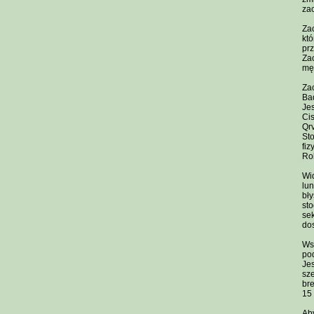
zac
Zac
któ
pr
Zac
męc
Zac
Bad
Jes
Cis
Qrv
Sto
fiz
Rob
Wid
lun
bły
sto
sek
dos
Wst
po
Jes
sze
bre
15 
Aby