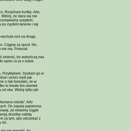
o. Rozpinam kurtkę. Arto,
Widzę, że stara się nie
. Rozmawiamy szeptem.
po ciężkim terenie i się
i wychyla nos na drogę.
e. Ciągnę za spust. Nic.
 nie ma. Poleciał.
coś zmienić, bo wykończą nas
 to samo co ja o sobie.
ca. Przyklękam. Szukam go w
rze i przez myśl jak
e ci tak łomotało, że w
tko to trwało ten ułamek
 od oka. Widzę tylko jak
konana robota". Arto
tach. On zapala papierosa.
 sprawę, że mówimy ciągle
woją strzelbę nabitą
tem za tym, aby odczekać z
 iść.
 się nie wywalić, bo