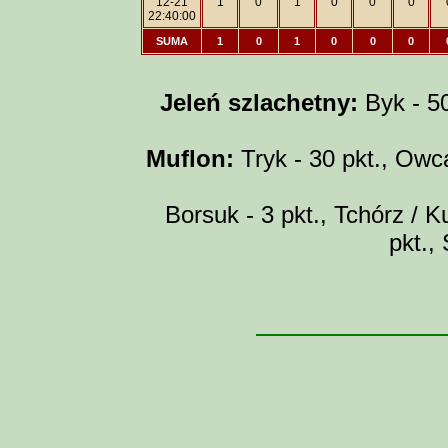
12-21
1
0
1
0
0
0
22:40:00
SUMA
1
0
1
0
0
0
Jeleń szlachetny:
Byk - 50 
Muflon:
Tryk - 30 pkt., Owca
Borsuk - 3 pkt., Tchórz / Ku
pkt.,