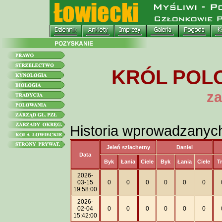
KRÓL POLO
za
Historia wprowadzanyc
Jeleń szlachetny
Daniel
Data
Byk
Łania
Ciele
Byk
Łania
Ciele
T
2026-
03-15
0
0
0
0
0
0
19:58:00
2026-
02-04
0
0
0
0
0
0
15:42:00