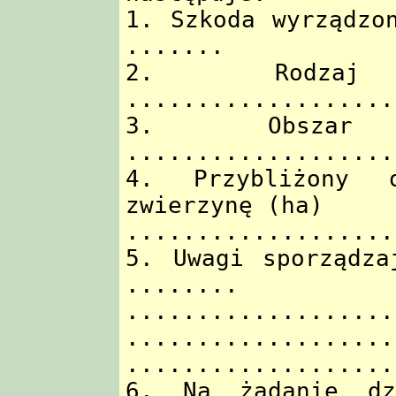
1. Szkoda wyrządzo
.......
2. Rodza
...................
3. Obszar
...................
4. Przybliżony 
zwierzynę (ha)
...................
5. Uwagi sporządza
........
...................
...................
...................
6. Na żądanie dzi