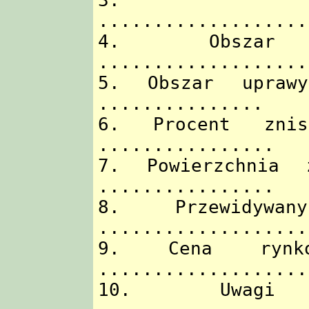
3. Ro
...................
4. Obszar
...................
5. Obszar upraw
...............
6. Procent znis
................
7. Powierzchnia
................
8. Przewid
...................
9. Cena rynk
...................
10. Uwagi s