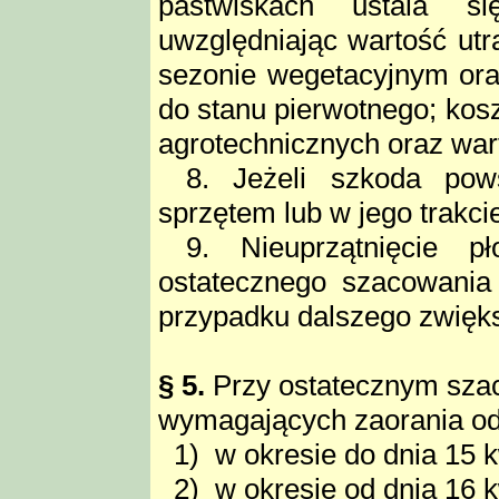
pastwiskach ustala s
uwzględniając wartość ut
sezonie wegetacyjnym ora
do stanu pierwotnego; kosz
agrotechnicznych oraz war
8. Jeżeli szkoda pow
sprzętem lub w jego trakci
9. Nieuprzątnięcie 
ostatecznego szacowani
przypadku dalszego zwięks
§ 5.
Przy ostatecznym sza
wymagających zaorania ods
1) w okresie do dnia 15 k
2) w okresie od dnia 16 k