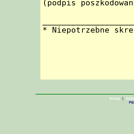
(podpis poszkodowan
___________________
* Niepotrzebne skre
|
Szukaj
Ochr
P&H