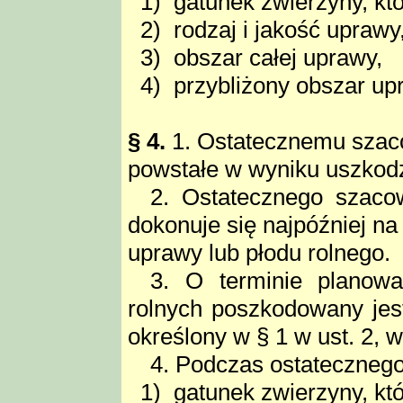
1) gatunek zwierzyny, kt
2) rodzaj i jakość uprawy
3) obszar całej uprawy,
4) przybliżony obszar upr
§ 4.
1. Ostatecznemu szacow
powstałe w wyniku uszkodz
2. Ostatecznego szaco
dokonuje się najpóźniej na
uprawy lub płodu rolnego.
3. O terminie planow
rolnych poszkodowany je
określony w § 1 w ust. 2, 
4. Podczas ostatecznego
1) gatunek zwierzyny, kt