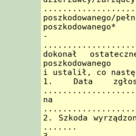
...........
poszkodowanego/pełn
poszkodowanego*
- P
...................
dokonał ostatecz
poszkodowanego
i ustalił, co nastę
1. Data zgłos
...................
na
...................
2. Szkoda wyrządzo
.......