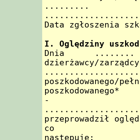
.........
...................
Data zgłoszenia szk
I. Oględziny uszkod
Dnia ........
dzierżawcy/zarządcy
...........
poszkodowanego/pełn
poszkodowanego*
- P
...................
przeprowadził oględ
co
następuje: