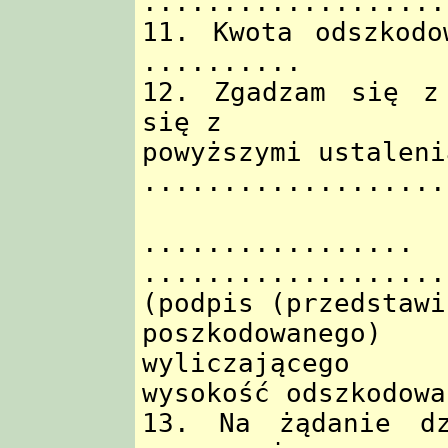
...................
11. Kwota odszkod
..........
12. Zgadzam się z 
się z
powyższymi ustaleni
...................
...........
...................
(podpis (przedstawi
poszkodowanego
wyliczającego
wysokość odszkodowa
13. Na żądanie dzi