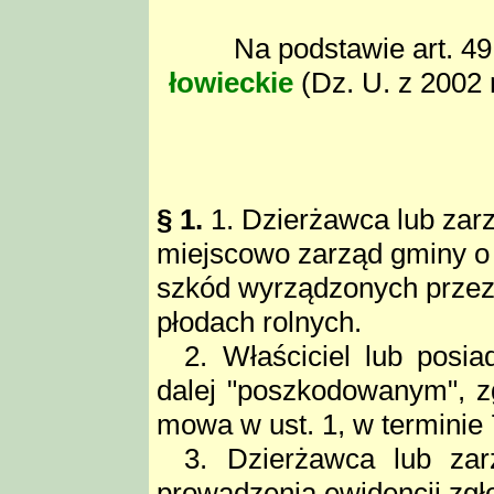
Na podstawie art. 49
łowieckie
(Dz. U. z 2002 r
§ 1.
1. Dzierżawca lub zar
miejscowo zarząd gminy o
szkód wyrządzonych przez dz
płodach rolnych.
2. Właściciel lub posi
dalej "poszkodowanym", z
mowa w ust. 1, w terminie 7
3. Dzierżawca lub za
prowadzenia ewidencji zgł