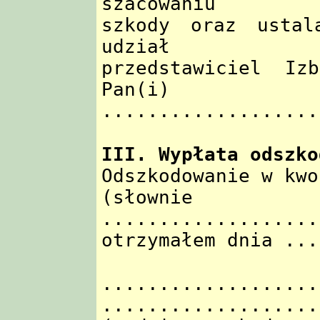
szacowaniu
szkody oraz ustal
udział
przedstawiciel Iz
Pan(i)
...................
III. Wypłata odszko
Odszkodowanie w kwo
(słow
...................
otrzymałem dnia ...
...................
...................