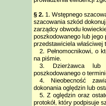
§ 2.
1. Wstępnego szacowan
szacowania szkód dokonują
zarządcy obwodu łowieckieg
poszkodowanego lub jego p
przedstawiciela właściwej te
2. Pełnomocnikowi, o k
na piśmie.
3. Dzierżawca lub 
poszkodowanego o terminie
4. Nieobecność zawi
dokonania oględzin lub os
5. Z oględzin oraz ost
protokół, który podpisuje 