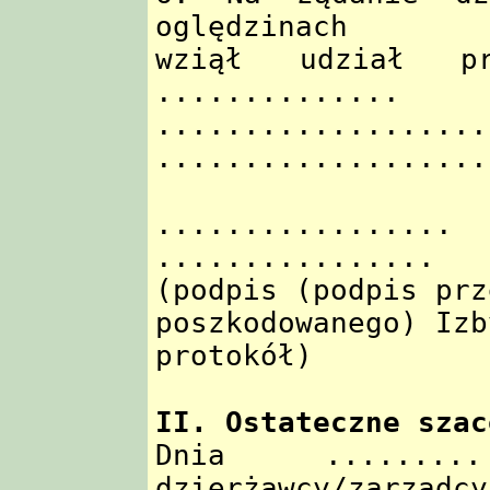
oględzinach
wziął udział pr
..............
..........
...................
..............
................
(podpis (podpis prz
poszkodowanego) Izb
protokół)
II. Ostateczne szac
Dnia .........
dzierżawcy/zarządcy