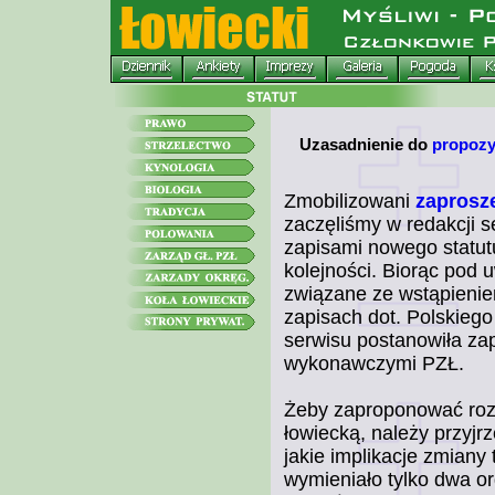
Uzasadnienie do
propozy
Zmobilizowani
zaprosz
zaczęliśmy w redakcji 
zapisami nowego statut
kolejności. Biorąc pod 
związane ze wstąpienie
zapisach dot. Polskiego
serwisu postanowiła za
wykonawczymi PZŁ.
Żeby zaproponować roz
łowiecką, należy przyj
jakie implikacje zmiany
wymieniało tylko dwa o