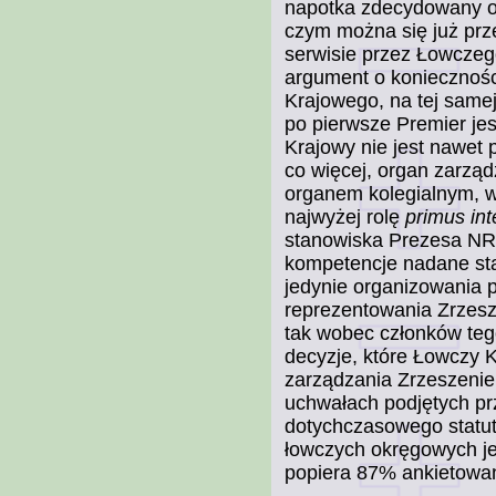
napotka zdecydowany op
czym można się już pr
serwisie przez Łowcze
argument o koniecznośc
Krajowego, na tej samej
po pierwsze Premier je
Krajowy nie jest nawet 
co więcej, organ zarząd
organem kolegialnym, w
najwyżej rolę
primus int
stanowiska Prezesa NRŁ.
kompetencje nadane s
jedynie organizowania 
reprezentowania Zrzesz
tak wobec członków teg
decyzje, które Łowczy
zarządzania Zrzeszeni
uchwałach podjętych pr
dotychczasowego statu
łowczych okręgowych je
popiera 87% ankietowan