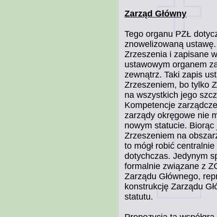
Zarząd Główny
Tego organu PZŁ dotyc
znowelizowaną ustawę. Z
Zrzeszenia i zapisane 
ustawowym organem zar
zewnątrz. Taki zapis us
Zrzeszeniem, bo tylko 
na wszystkich jego szcz
Kompetencje zarządcze
zarządy okręgowe nie m
nowym statucie. Biorąc
Zrzeszeniem na obszarze
to mógł robić centralnie
dotychczas. Jedynym s
formalnie związane z ZG
Zarządu Głównego, repr
konstrukcję Zarządu Gł
statutu.
Propozycja ta współgr