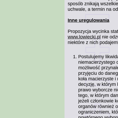
sposób znikają wszelkie
uchwale, a termin na o
Inne uregulowania
Propozycja wycinka sta
www.lowiecki.pl
nie odzw
niektóre z nich podajem
Postulujemy likwid
niemacierzystego 
możliwość przynale
przyjęciu do daneg
koła macierzyste i
decyzję, w którym
prawo wyborcze nie
tego, w którym da
jeżeli członkowie 
organów również o
ograniczeniem, któ
powtórnego wyboru 