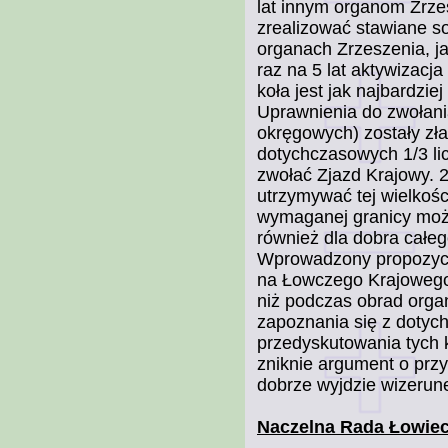
lat innym organom Zrzes
zrealizować stawiane so
organach Zrzeszenia, ja
raz na 5 lat aktywizacja
koła jest jak najbardzie
Uprawnienia do zwołan
okręgowych) zostały zła
dotychczasowych 1/3 li
zwołać Zjazd Krajowy. 2
utrzymywać tej wielkoś
wymaganej granicy może
również dla dobra całeg
Wprowadzony propozycj
na Łowczego Krajowego,
niż podczas obrad org
zapoznania się z dotyc
przedyskutowania tych 
zniknie argument o prz
dobrze wyjdzie wizerun
Naczelna Rada Łowie