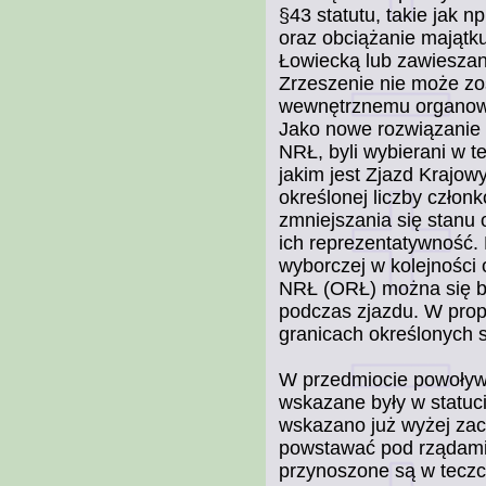
§43 statutu, takie jak 
oraz obciążanie majątk
Łowiecką lub zawieszan
Zrzeszenie nie może zo
wewnętrznemu organowi
Jako nowe rozwiązanie 
NRŁ, byli wybierani w t
jakim jest Zjazd Krajow
określonej liczby czło
zmniejszania się stanu
ich reprezentatywność.
wyborczej w kolejności
NRŁ (ORŁ) można się by
podczas zjazdu. W prop
granicach określonych 
W przedmiocie powoływa
wskazane były w statuci
wskazano już wyżej zac
powstawać pod rządami
przynoszone są w teczc