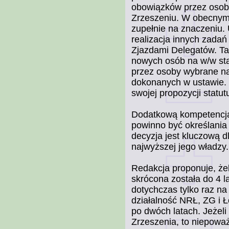
obowiązków przez osob
Zrzeszeniu. W obecnym k
zupełnie na znaczeniu
realizacja innych zada
Zjazdami Delegatów. T
nowych osób na w/w st
przez osoby wybrane na
dokonanych w ustawie. 
swojej propozycji statu
Dodatkową kompetencją,
powinno być określania i
decyzja jest kluczową 
najwyższej jego władzy.
Redakcja proponuje, że
skrócona została do 4 l
dotychczas tylko raz n
działalność NRŁ, ZG i Ł
po dwóch latach. Jeżel
Zrzeszenia, to niepowa