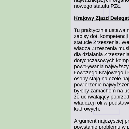
nowego statutu PZŁ.
Krajowy Zjazd Delega
Tu praktycznie ustawa 
zapisy dot. kompetencj
statucie Zrzeszenia. We
władza Zrzeszenia musi
dla działania Zrzeszen
dotychczasowych kompet
powoływania najwyższy
Łowczego Krajowego i 
osoby stają na czele n
powierzenie najwyższem
byłoby zamachem na ust
że uchwalający poprzedn
władczej roli w podstaw
kadrowych.
Argument najczęściej p
powstanie problemu w p