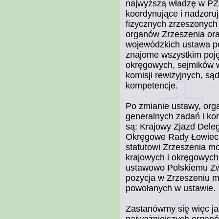
najwyższą władzę w PZŁ
koordynujące i nadzoruj
fizycznych zrzeszonych 
organów Zrzeszenia ora
wojewódzkich ustawa po
znajome wszystkim poj
okręgowych, sejmików 
komisji rewizyjnych, sąd
kompetencje.
Po zmianie ustawy, org
generalnych zadań i ko
są: Krajowy Zjazd Dele
Okręgowe Rady Łowieck
statutowi Zrzeszenia m
krajowych i okręgowych
ustawowo Polskiemu Zwi
pozycja w Zrzeszeniu mu
powołanych w ustawie.
Zastanówmy się więc j
najważniejszych organó