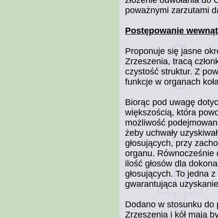
poważnymi zarzutami da
Postępowanie wewnątr
Proponuje się jasne ok
Zrzeszenia, tracą czło
czystość struktur. Z po
funkcje w organach koła
Biorąc pod uwagę doty
większością, która powo
możliwość podejmowania
żeby uchwały uzyskiwały
głosujących, przy zach
organu. Równocześnie 
ilość głosów dla dokon
głosujących. To jedna
gwarantująca uzyskanie 
Dodano w stosunku do 
Zrzeszenia i kół mają 