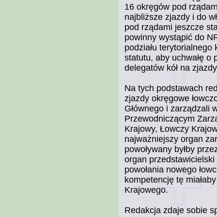
16 okręgów pod rządam
najbliższe zjazdy i do
pod rządami jeszcze sta
powinny wystąpić do NR
podziału terytorialnego
statutu, aby uchwałę o
delegatów kół na zjazd
Na tych podstawach red
zjazdy okręgowe łowczo
Głównego i zarządzali 
Przewodniczącym Zarzą
Krajowy, Łowczy Krajo
najważniejszy organ zar
powoływany byłby przez
organ przedstawicielski
powołania nowego łowc
kompetencję tę miałab
Krajowego.
Redakcja zdaje sobie 