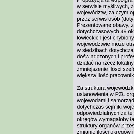
w serwisie myśliwych, 
województw, za czym o
przez serwis osób (dot
Prezentowane obawy, że
dotychczasowych 49 okrę
łowieckich jest chybio
województwie może otr
w siedzibach dotychcza
doświadczonych i profes
działać na rzecz lokaln
zmniejszenie ilości szef
większa ilość pracowni
Za strukturą wojewódzk
ustanowienia w PZŁ org
wojewodami i samorząd
dotychczas sejmiki woj
odpowiedzialnych za te
okręgów wymagałoby łama
struktury organów Zrzes
zmianie ilości okręgów 