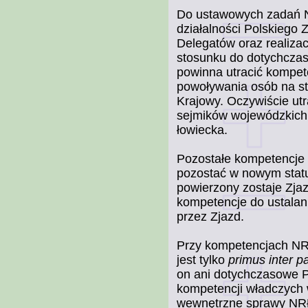
Do ustawowych zadań NR
działalności Polskiego
Delegatów oraz realiza
stosunku do dotychcza
powinna utracić kompet
powoływania osób na st
Krajowy. Oczywiście ut
sejmików wojewódzkich
łowiecka.
Pozostałe kompetencje
pozostać w nowym statuc
powierzony zostaje Zj
kompetencje do ustalani
przez Zjazd.
Przy kompetencjach NRŁ
jest tylko
primus inter p
on ani dotychczasowe 
kompetencji władczych 
wewnętrzne sprawy NRŁ