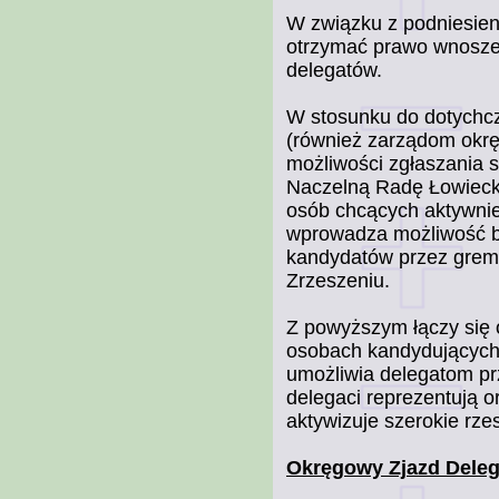
W związku z podniesien
otrzymać prawo wnosze
delegatów.
W stosunku do dotychc
(również zarządom ok
możliwości zgłaszania 
Naczelną Radę Łowiecką
osób chcących aktywnie 
wprowadza możliwość b
kandydatów przez gremi
Zrzeszeniu.
Z powyższym łączy się 
osobach kandydujących
umożliwia delegatom pr
delegaci reprezentują o
aktywizuje szerokie rze
Okręgowy Zjazd Dele