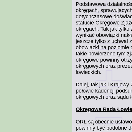
Podstawowa działalność 
okręgach, sprawujących
dotychczasowe doświad
statucie Okręgowe Zjaz
okręgach. Tak jak tylko
wynikać obowiązki nakła
jeszcze tylko z uchwał
obowiązki na poziomie 
takie powierzono tym zj
okręgowe powinny otrz
okręgowych oraz preze
łowieckich.
Dalej, tak jak i Krajow
połowie kadencji podsu
okręgowych oraz sądu ł
Okręgowa Rada Łowi
ORŁ są obecnie ustawo
powinny być podobne do