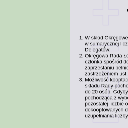
W skład Okręgowej
w sumarycznej lic
Delegatów;
Okręgowa Rada Ło
członka spośród d
zaprzestaniu pełni
zastrzeżeniem ust.
Możliwość kooptac
składu Rady pochod
do 20 osób. Gdyby
pochodząca z wybor
pozostałej liczbie
dokooptowanych do
uzupełniania liczb