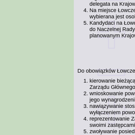
delegata na Krajo
Na miejsce Łowczeg
wybierana jest os
Kandydaci na Łowc
do Naczelnej Rady 
planowanym Krajo
Do obowiązków Łowcze
kierowanie bieżąc
Zarządu Głównego
wnioskowanie powoł
jego wynagrodzeni
nawiązywanie stos
wyłączeniem powoł
reprezentowanie Z
swoimi zastępcami
zwoływanie posied