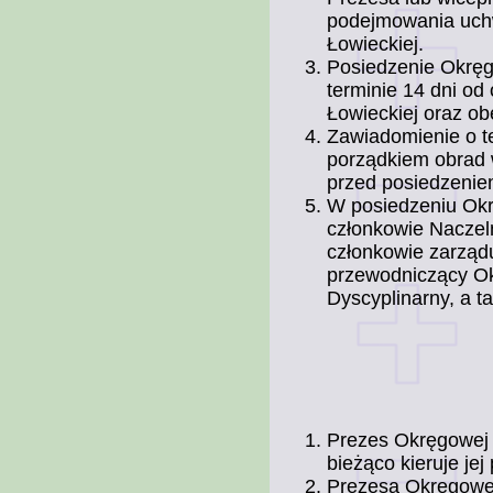
podejmowania uchw
Łowieckiej.
Posiedzenie Okręg
terminie 14 dni o
Łowieckiej oraz o
Zawiadomienie o t
porządkiem obrad 
przed posiedzenie
W posiedzeniu Okr
członkowie Naczel
członkowie zarzą
przewodniczący Ok
Dyscyplinarny, a t
Prezes Okręgowej 
bieżąco kieruje jej
Prezesa Okręgowej