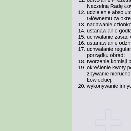
Naczelną Radę Ło
udzielenie absolu
Głównemu za okres
nadawanie członk
ustanawianie godła
uchwalanie zasad u
ustanawianie odzn
uchwalanie regula
porządku obrad;
tworzenie komisji
określenie kwoty p
zbywanie nieruch
Łowieckiej;
wykonywanie innyc