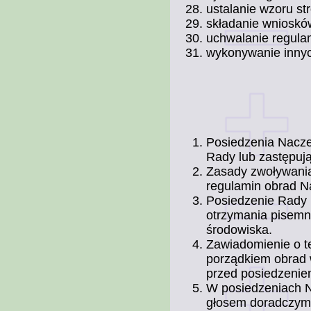
ustalanie wzoru st
składanie wnioskó
uchwalanie regula
wykonywanie innyc
Posiedzenia Nacze
Rady lub zastępuj
Zasady zwoływania
regulamin obrad Na
Posiedzenie Rady 
otrzymania pisemn
środowiska.
Zawiadomienie o t
porządkiem obrad 
przed posiedzenie
W posiedzeniach N
głosem doradczym