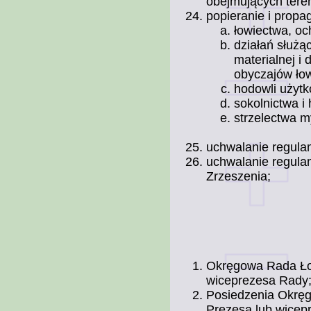
obejmujących tere
popieranie i propa
łowiectwa, oc
działań służą
materialnej i 
obyczajów łow
hodowli użyt
sokolnictwa i
strzelectwa m
uchwalanie regula
uchwalanie regula
Zrzeszenia;
Okręgowa Rada Ło
wiceprezesa Rady
Posiedzenia Okręg
Prezesa lub wicep