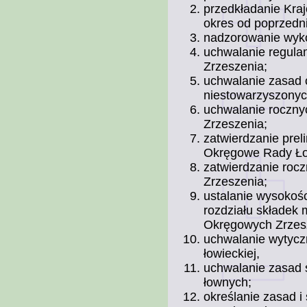
przedkładanie Kra
okres od poprzedn
nadzorowanie wyk
uchwalanie regula
Zrzeszenia;
uchwalanie zasad 
niestowarzyszonyc
uchwalanie rocznyc
Zrzeszenia;
zatwierdzanie pre
Okręgowe Rady Ło
zatwierdzanie roc
Zrzeszenia;
ustalanie wysokoś
rozdziału składek
Okręgowych Zrzes
uchwalanie wytycz
łowieckiej,
uchwalanie zasad s
łownych;
określanie zasad i 