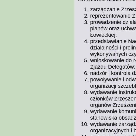
zarządzanie Zrzes
reprezentowanie Z
prowadzenie dział
planów oraz uchwa
Łowieckiej;
przedstawianie Na
działalności i pre
wykonywanych czy
wnioskowanie do N
Zjazdu Delegatów;
nadzór i kontrola 
powoływanie i odwo
organizacji szczeb
wydawanie instrukc
członków Zrzeszen
organów Zrzeszeni
wydawanie komunik
stanowiska obsadz
wydawanie zarządz
organizacyjnych i