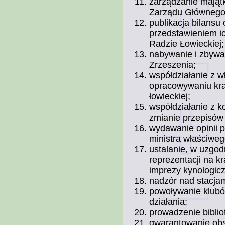
zarządzanie mająt
Zarządu Głównego
publikacja bilansu
przedstawieniem i
Radzie Łowieckiej;
nabywanie i zbywa
Zrzeszenia;
współdziałanie z w
opracowywaniu kra
łowieckiej;
współdziałanie z 
zmianie przepisów 
wydawanie opinii p
ministra właściwe
ustalanie, w uzgo
reprezentacji na k
imprezy kynologiczn
nadzór nad stacja
powoływanie klubów
działania;
prowadzenie biblio
gwarantowanie obsł