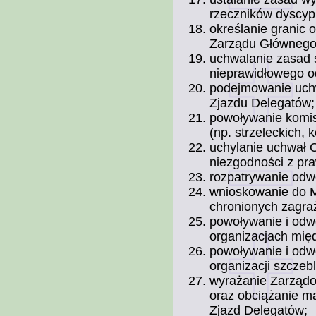
rzeczników dyscyp
określanie granic
Zarządu Głównego
uchwalanie zasad 
nieprawidłowego o
podejmowanie uch
Zjazdu Delegatów;
powoływanie komis
(np. strzeleckich, 
uchylanie uchwał 
niezgodności z pr
rozpatrywanie odw
wnioskowanie do M
chronionych zagra
powoływanie i odwo
organizacjach mi
powoływanie i odwo
organizacji szczeb
wyrażanie Zarząd
oraz obciążanie ma
Zjazd Delegatów;