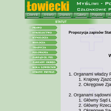
Propozycja zapisów Sta
W
Organami władzy 
Krajowy Zjaz
Okręgowe Zja
Organami sądownic
Główny Sąd Ł
Główny Rzecz
Okręgowe Sąd