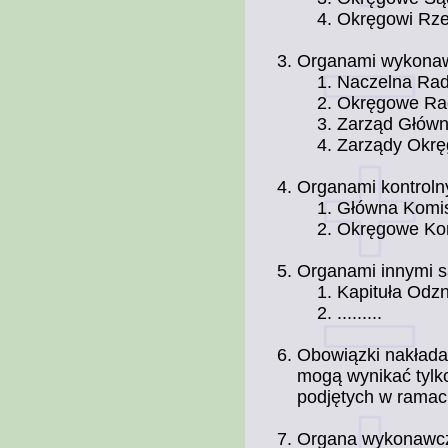
Okręgowi Rzec
Organami wykonaw
Naczelna Rad
Okręgowe Rad
Zarząd Główn
Zarządy Okrę
Organami kontroln
Główna Komis
Okręgowe Kom
Organami innymi s
Kapituła Odz
.........
Obowiązki nakłada
mogą wynikać tylko
podjętych w ramac
Organa wykonawcze