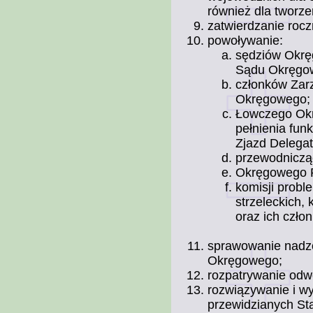
również dla tworz
zatwierdzanie roc
powoływanie:
sędziów Okrę
Sądu Okręgo
członków Zar
Okręgowego;
Łowczego Okr
pełnienia fu
Zjazd Delega
przewodniczą
Okręgowego R
komisji probl
strzeleckich, 
oraz ich czło
sprawowanie nadzor
Okręgowego;
rozpatrywanie odw
rozwiązywanie i wy
przewidzianych St