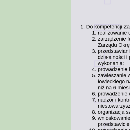
Do kompetencji Za
realizowanie
zarządzenie f
Zarządu Okr
przedstawian
działalności 
wykonania;
prowadzenie ko
zawieszanie 
łowieckiego n
niż na 6 mies
prowadzenie e
nadzór i kont
niestowarzys
organizacja s
wnioskowanie
przedstawiciel