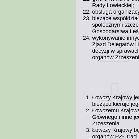
Rady Łowieckiej;
obsługa organizac
bieżące współdzia
społecznymi szcze
Gospodarstwa Leś
wykonywanie innyc
Zjazd Delegatów i
decyzji w sprawac
organów Zrzeszeni
Łowczy Krajowy je
bieżąco kieruje je
Łowczemu Krajowe
Głównego i inne je
Zrzeszenia.
Łowczy Krajowy b
organów PZŁ traci 