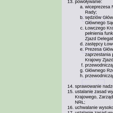
powoływanie:
wiceprezesa 
Rady;
sędziów Głów
Głównego Sąd
Łowczego Kraj
pełnienia fun
Zjazd Delega
zastępcy Łow
Prezesa Głów
zaprzestania 
Krajowy Zjaz
przewodnicząc
Głównego Rze
przewodniczą
sprawowanie nadzor
ustalanie zasad w
Krajowego, Zarzą
NRŁ;
uchwalanie wysok
ustalanie zasad wy