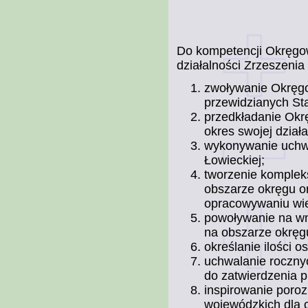
Do kompetencji Okręgo
działalności Zrzeszenia 
zwoływanie Okręg
przewidzianych St
przedkładanie Ok
okres swojej działa
wykonywanie uchw
Łowieckiej;
tworzenie komplek
obszarze okręgu or
opracowywaniu wie
powoływanie na wn
na obszarze okręg
określanie ilości 
uchwalanie rocznyc
do zatwierdzenia 
inspirowanie poro
wojewódzkich dla o