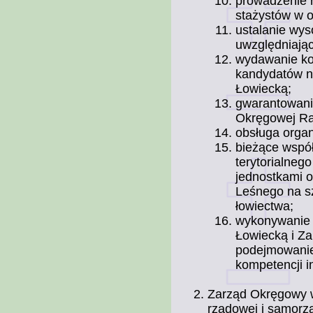
prowadzenie r
stażystów w o
ustalanie wys
uwzględniając
wydawanie ko
kandydatów n
Łowiecką;
gwarantowanie
Okręgowej Ra
obsługa orga
bieżące wspó
terytorialneg
jednostkami 
Leśnego na s
łowiectwa;
wykonywanie 
Łowiecką i Za
podejmowanie
kompetencji 
Zarząd Okręgowy w
rządowej i samorz