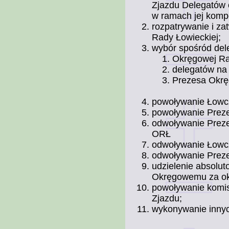
Zjazdu Delegatów 
w ramach jej kompe
rozpatrywanie i za
Rady Łowieckiej;
wybór spośród del
Okręgowej Ra
delegatów na
Prezesa Okrę
powoływanie Łowc
powoływanie Prez
odwoływanie Prez
ORŁ
odwoływanie Łowc
odwoływanie Prez
udzielenie absol
Okręgowemu za okr
powoływanie komis
Zjazdu;
wykonywanie innyc