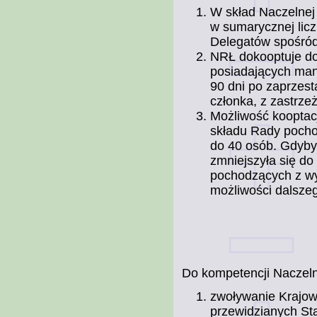
W skład Naczelnej
w sumarycznej licz
Delegatów spośród
NRŁ dokooptuje do
posiadających man
90 dni po zaprzest
członka, z zastrze
Możliwość kooptacj
składu Rady pochod
do 40 osób. Gdyby
zmniejszyła się do 
pochodzących z wy
możliwości dalszeg
Do kompetencji Naczeln
zwoływanie Krajow
przewidzianych St