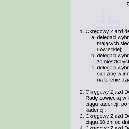
Okręgowy Zjazd de
delegaci wybr
mających sied
Łowieckiej;
delegaci wyb
zamieszkałych
delegaci wyb
siedzibę w in
na terenie dz
Okręgowy Zjazd D
Radę Łowiecką w ka
ciągu kadencji: po
kadencji.
Okręgowy Zjazd De
ciągu 60 dni od dn
Okręgowy Zjazd De