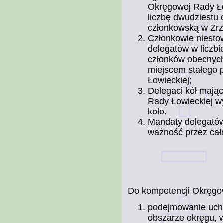
Okręgowej Rady Ło
liczbę dwudziestu 
członkowską w Zrz
Członkowie niesto
delegatów w liczbi
członków obecnych
miejscem stałego 
Łowieckiej;
Delegaci kół mają
Rady Łowieckiej wy
koło.
Mandaty delegató
ważność przez cał
Do kompetencji Okręgo
podejmowanie uchw
obszarze okręgu, 