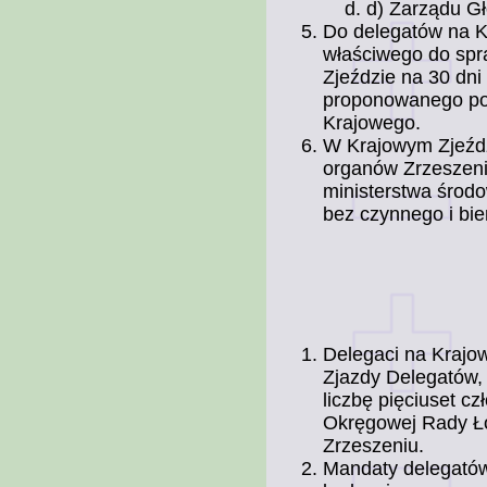
d) Zarządu G
Do delegatów na K
właściwego do spr
Zjeździe na 30 dni
proponowanego por
Krajowego.
W Krajowym Zjeźdz
organów Zrzeszenia
ministerstwa środ
bez czynnego i bi
Delegaci na Krajo
Zjazdy Delegatów,
liczbę pięciuset c
Okręgowej Rady Ło
Zrzeszeniu.
Mandaty delegatów