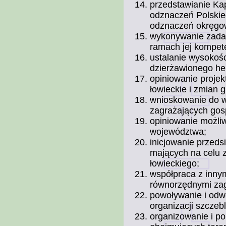
przedstawianie Ka
odznaczeń Polskie
odznaczeń okręgow
wykonywanie zada
ramach jej kompete
ustalanie wysokośc
dzierżawionego he
opiniowanie proje
łowieckie i zmian 
wnioskowanie do w
zagrażających gosp
opiniowanie możli
województwa;
inicjowanie przeds
mających na celu 
łowieckiego;
współpraca z inny
równorzędnymi zag
powoływanie i odwo
organizacji szczeb
organizowanie i p