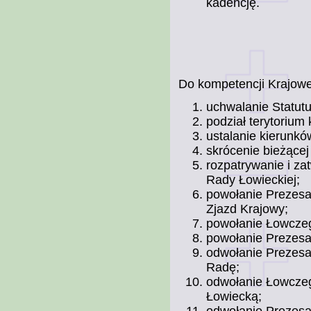
kadencję.
Do kompetencji Krajowe
uchwalanie Statutu
podział terytorium 
ustalanie kierunkó
skrócenie bieżącej
rozpatrywanie i za
Rady Łowieckiej;
powołanie Prezesa
Zjazd Krajowy;
powołanie Łowcze
powołanie Prezes
odwołanie Prezesa
Radę;
odwołanie Łowcze
Łowiecką;
odwołanie Prezes