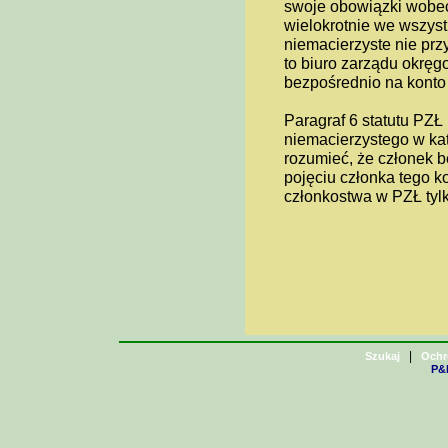
swoje obowiązki wobec 
wielokrotnie we wszystk
niemacierzyste nie prz
to biuro zarządu okręg
bezpośrednio na konto
Paragraf 6 statutu PZŁ
niemacierzystego w ka
rozumieć, że członek b
pojęciu członka tego k
członkostwa w PZŁ tylk
|
Szukaj
Ochr
P&H