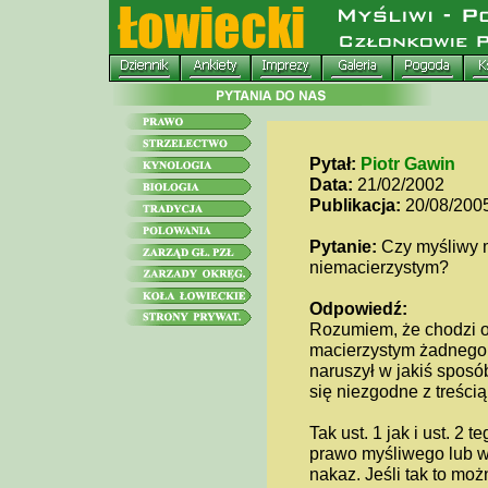
Pytał:
Piotr Gawin
Data:
21/02/2002
Publikacja:
20/08/200
Pytanie:
Czy myśliwy m
niemacierzystym?
Odpowiedź:
Rozumiem, że chodzi o 
macierzystym żadnego k
naruszył w jakiś sposó
się niezgodne z treścią
Tak ust. 1 jak i ust. 2
prawo myśliwego lub w
nakaz. Jeśli tak to mo