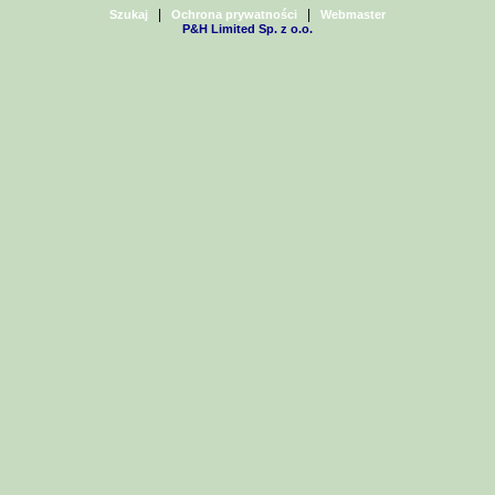
|
|
Szukaj
Ochrona prywatności
Webmaster
P&H Limited Sp. z o.o.