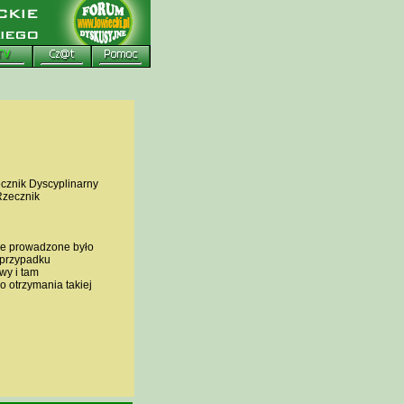
cznik Dyscyplinarny
Rzecznik
nie prowadzone było
 przypadku
wy i tam
 otrzymania takiej