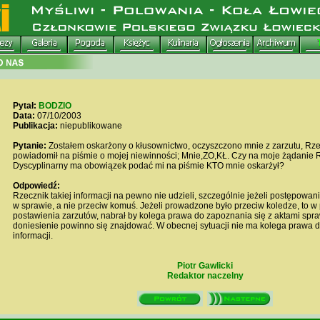
Pytał:
BODZIO
Data:
07/10/2003
Publikacja:
niepublikowane
Pytanie:
Zostałem oskarżony o kłusownictwo, oczyszczono mnie z zarzutu, Rze
powiadomił na piśmie o mojej niewinności; Mnie,ZO,KŁ. Czy na moje żądanie 
Dyscyplinarny ma obowiązek podać mi na piśmie KTO mnie oskarżył?
Odpowiedź:
Rzecznik takiej informacji na pewno nie udzieli, szczególnie jeżeli postępowa
w sprawie, a nie przeciw komuś. Jeżeli prowadzone było przeciw koledze, to w
postawienia zarzutów, nabrał by kolega prawa do zapoznania się z aktami spra
doniesienie powinno się znajdować. W obecnej sytuacji nie ma kolega prawa do
informacji.
Piotr Gawlicki
Redaktor naczelny