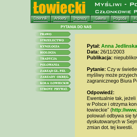
Pytał:
Anna Jedlinsk
Data:
26/11/2003
Publikacja:
niepublik
Pytanie:
Czy w świetle 
myśliwy może przyjecha
zagranicznego Biura P
Odpowiedź:
Ewentualnie tak, jeżel
w Polsce i otrzyma konc
łowieckie" (
http://www
polowań odbywa się ty
dyskutowanych w Sejmi
zmian dot. tej kwestii.