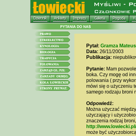
Pytał:
Gramza Mateus
Data:
26/11/2003
Publikacja:
niepublik
Pytanie:
Mam pozwoleni
boka. Czy mogę od inn
polowania ( przy wyko
mówi się o użyczeniu t
samego rodzaju broni my
Odpowiedź:
Można użyczać między 
użyczający i użyczobi
znaczenia rodzaj broni,
http://www.lowiecki.
może być użyczobiorcą k