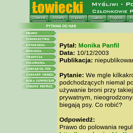
Pytał:
Monika Panfil
Data:
10/12/2003
Publikacja:
niepublikowa
Pytanie:
We mgle kilkakro
podchodzących niemal po
używanie broni przy takie
prywatnym, nieogrodzonym
biegają psy. Co robić?
Odpowiedź:
Prawo do polowania regulu