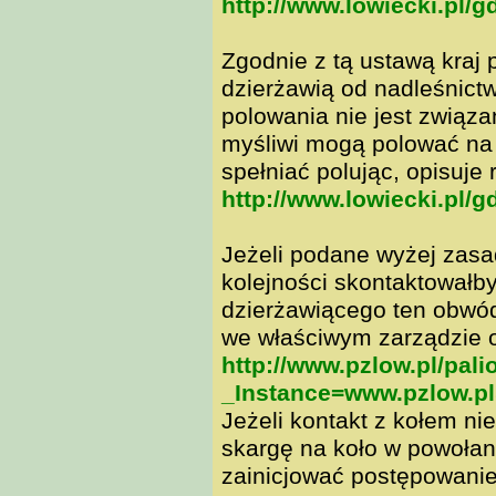
http://www.lowiecki.pl/
Zgodnie z tą ustawą kraj 
dzierżawią od nadleśnictw
polowania nie jest związa
myśliwi mogą polować na 
spełniać polując, opisuje
http://www.lowiecki.pl/
Jeżeli podane wyżej zasa
kolejności skontaktowałb
dzierżawiącego ten obwód
we właściwym zarządzie 
http://www.pzlow.pl/pali
_Instance=www.pzlow.
Jeżeli kontakt z kołem ni
skargę na koło w powoła
zainicjować postępowanie