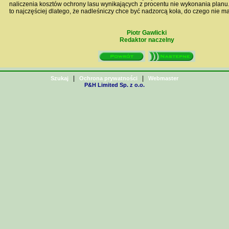
naliczenia kosztów ochrony lasu wynikających z procentu nie wykonania planu. J
to najczęściej dlatego, że nadleśniczy chce być nadzorcą koła, do czego nie m
Piotr Gawlicki
Redaktor naczelny
|
|
Szukaj
Ochrona prywatności
Webmaster
P&H Limited Sp. z o.o.