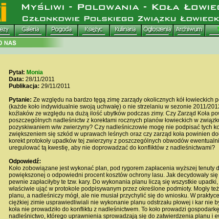
Pytał:
Monia
Data:
28/11/2011
Publikacja:
29/11/2011
Pytanie:
Ze względu na bardzo tęgą zimę zarządy okolicznych kół łowieckich 
(każde koło indywidualnie swoją uchwałę) o nie strzelaniu w sezonie 2011/201
koźlaków ze względu na dużą ilość ubytków podczas zimy. Czy Zarząd Koła po
poszczególnych nadleśnictw z korektami rocznych planów łowieckich w związ
pozyskiwaniem w/w zwierzyny? Czy nadleśniczowie mogę nie podpisać tych kor
zwiększeniem się szkód w uprawach leśnych oraz czy zarząd koła powinien doł
korekt protokoły upadków tej zwierzyny z poszczególnych obwodów ewentualni
uregulować tą kwestię, aby nie doprowadzać do konfliktów z nadleśnictwami?
Odpowiedź:
Koło zobowiązane jest wykonać plan, pod rygorem zapłacenia wyższej tenuty d
powiększonej o odpowiedni procent kosztów ochrony lasu. Jak decydowały się n
pewnie zapłaciłyby te tzw. kary. Do wykonania planu liczą się wszystkie upadki, 
właściwie ująć w protokole podpisywanym przez określone podmioty. Mogły też
planu, a nadleśniczy mógł, ale nie musiał przychylić się do wniosku. W prakty
ciężkiej zimie usprawiedliwiali nie wykonanie planu odstrzału płowej i kar nie b
koła nie prowadziło do konfliktu z nadleśnictwem. To koło prowadzi gospodarkę
nadleśnictwo, którego uprawnienia sprowadzają się do zatwierdzenia planu i 