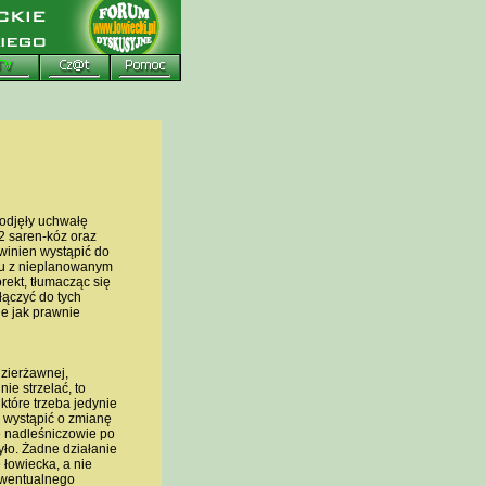
podjęły uchwałę
2 saren-kóz oraz
winien wystąpić do
ku z nieplanowanym
ekt, tłumacząc się
ączyć do tych
e jak prawnie
zierżawnej,
ie strzelać, to
które trzeba jedynie
 wystąpić o zmianę
ce nadleśniczowie po
yło. Żadne działanie
 łowiecka, a nie
ewentualnego