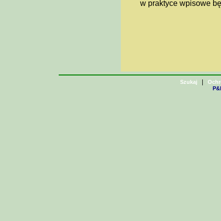
w praktyce wpisowe będ
|
Szukaj
Ochr
P&H