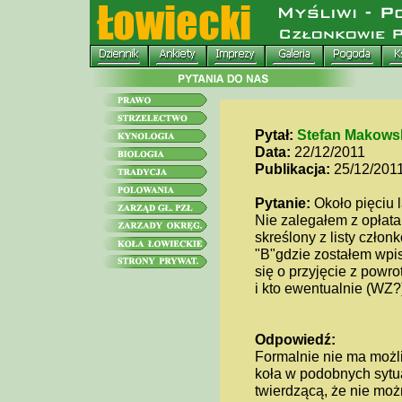
Pytał:
Stefan Makows
Data:
22/12/2011
Publikacja:
25/12/201
Pytanie:
Około pięciu 
Nie zalegałem z opłata
skreślony z listy czło
"B"gdzie zostałem wpis
się o przyjęcie z powr
i kto ewentualnie (WZ
Odpowiedź:
Formalnie nie ma możl
koła w podobnych sytua
twierdzącą, że nie mo