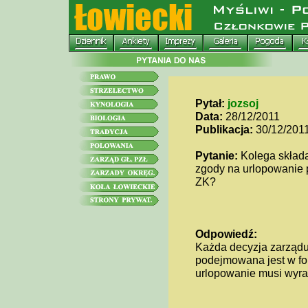
Pytał:
jozsoj
Data:
28/12/2011
Publikacja:
30/12/201
Pytanie:
Kolega składa
zgody na urlopowanie 
ZK?
Odpowiedź:
Każda decyzja zarządu 
podejmowana jest w for
urlopowanie musi wyraz