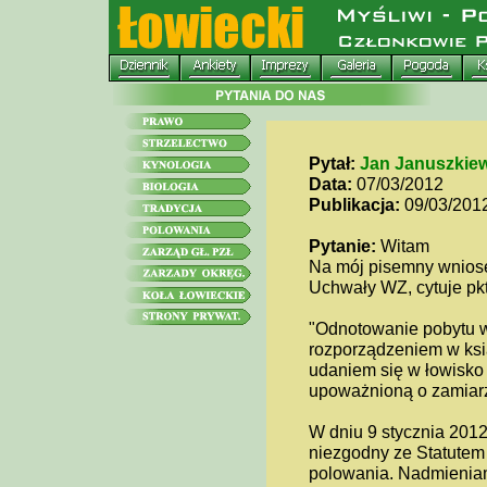
Pytał:
Jan Januszkiew
Data:
07/03/2012
Publikacja:
09/03/201
Pytanie:
Witam
Na mój pisemny wnios
Uchwały WZ, cytuje pkt
"Odnotowanie pobytu w
rozporządzeniem w ksi
udaniem się w łowisko
upoważnioną o zamiarz
W dniu 9 stycznia 2012
niezgodny ze Statutem
polowania. Nadmienia