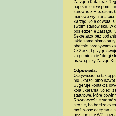
Zarządu Koła oraz Reg
napisaniem wspomnian
zarówno z Prezesem, Ł
mailowa wymiana pism
Zarząd Koła odwołał si
swoim stanowisku. W d
posiedzenie Zarządu Koł
Sekretarza bez podania
takie same pismo otrz
obecnie przebywam za 
że Zarząd przygotowuj
za pominiecie "drogi s
prawną, czy Zarząd Ko
Odpowiedź:
Oczywiście na takiej p
nie ukarze, albo nawet
Sugeruję kontakt z ło
koła ukarania Kolegi 
statutowe, które powin
Równocześnie starać s
stronie, bo bardzo częs
możliwość odegrania si
bez pomocy WZ można 