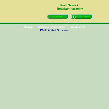
Piotr Gawlicki
Redaktor naczelny
|
|
Szukaj
Ochrona prywatności
Webmaster
P&H Limited Sp. z o.o.