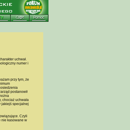
harakter uchwał.
ologiczny numer i
ważam przy tym, że
inimum
 posiedzenia
zarząd postanowił
 można
w, chociaż uchwała
jakiejś specjalnej
owiązujące. Czyli
e nie kasowane w