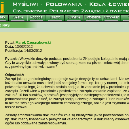
Pytał:
Marek Czesnakowski
Data:
13/03/2012
Publikacja:
14/03/2012
Pytanie:
Wszystkie decyzje podczas posiedzenia ZK podjęte kolegialnie mają c
Czy te wszystkie uchwały powinny być sporządzone na piśmie, mieć swój chron
czy powinny być archiwizowane?
Odpowiedź:
Zarząd jako organ kolegialny podejmuje swoje decyzje tylko uchwałami. Nie u
każda taka uchwała musi mieć jakiś specjalny format, np. kolejny numer, ale m
potwierdzenia tego, że uchwała została podjęta, to zapisanie jej w protokole z
zarządu. Jeżeli wiec w protokole z posiedzenia zarządu zostanie zapisane, że 
zakupić 10 ton buraków, a protokół jest przyjęty na następnym posiedzeniu, to
jednoznacznie powiedzieć, że zarząd podjął uchwałę o zakupie 10 ton burakó
ta nie ma swojego kolejnego numeru chronologicznego, ani nie jest trzymana w 
teczce uchwał.
Zasady archiwizowania dokumentów koła są identyczne jak te powszechnie ob
np. dokumenty finansowe 5 pełnych lat kalendarzowych, a dokumenty osobow
ogóle lub oddawane zainteresowanym.