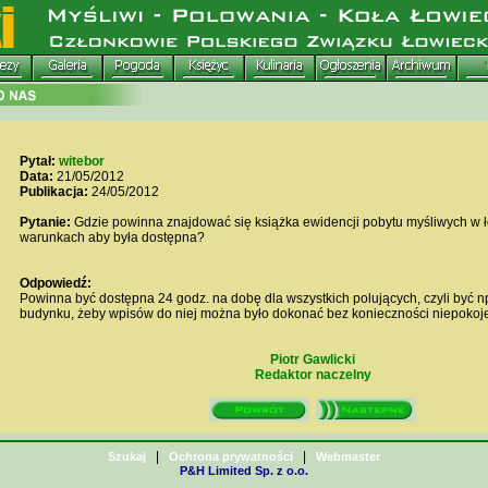
Pytał:
witebor
Data:
21/05/2012
Publikacja:
24/05/2012
Pytanie:
Gdzie powinna znajdować się książka ewidencji pobytu myśliwych w ło
warunkach aby była dostępna?
Odpowiedź:
Powinna być dostępna 24 godz. na dobę dla wszystkich polujących, czyli być n
budynku, żeby wpisów do niej można było dokonać bez konieczności niepokojen
Piotr Gawlicki
Redaktor naczelny
|
|
Szukaj
Ochrona prywatności
Webmaster
P&H Limited Sp. z o.o.