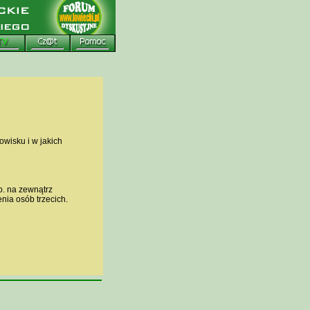
wisku i w jakich
p. na zewnątrz
ia osób trzecich.