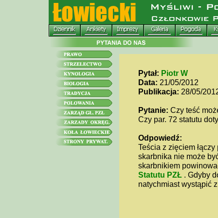
Pytał:
Piotr W
Data:
21/05/2012
Publikacja:
28/05/201
Pytanie:
Czy teść może
Czy par. 72 statutu doty
Odpowiedź:
Teścia z zięciem łączy
skarbnika nie może być
skarbnikiem powinowact
Statutu PZŁ
. Gdyby d
natychmiast wystąpić z 