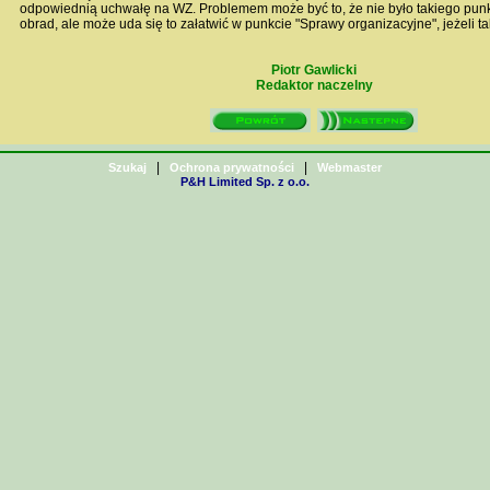
odpowiednią uchwałę na WZ. Problemem może być to, że nie było takiego pun
obrad, ale może uda się to załatwić w punkcie "Sprawy organizacyjne", jeżeli tak
Piotr Gawlicki
Redaktor naczelny
|
|
Szukaj
Ochrona prywatności
Webmaster
P&H Limited Sp. z o.o.