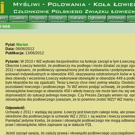
Pytał:
Marian
Data:
06/06/2012
Publikacja:
13/06/2012
Pytanie:
W 2010 r WZ wybrało bezpośrednio na funkcje zarząd w tym Łowczeg
Obecnie Łowczy twierdzi, że podłowczy mu podlega i może działać za jego zg
2011 r wpisano, że podłowczy upoważniony jest do wydawania i podpisywani
polowań indywidualnych w obwodzie 450, okazywania odstrzelonych lisów w 
dwa obwody i wcześniej Łowczy wykonywał obowiązki w obwodzie 449 a podło
było kłopotów bo się zgadzali). Teraz Łowczy chce mieć pełnię władzy. Osobiś
pozostawić łowczego i podłowczego. To WZ winno podjąć uchwałę, że podłowc
obowiązków łowczego w obwodzie 450 i wtedy łowczy nie może tam mu się wtr
doprowadzić do sytuacji jednego łowczego. Czy Prezes Zarządu winien np. op
obowiązków dla podłowczego (uważam, ze to powinno zrobić WZ)? WZ mamy z
Odpowiedź:
Uchwały z 2011 r. wydają się jasne. Łowczy jest łowczym całego koła, ale praw
określone dla podłowczego w uchwale WZ z 2011 r. są ważne i łowczy powinien
Pamiętać jedynie trzeba, że prawa i obowiązki podłowczego nie mogą odbiera
praw i obowiązków, które zapisane są w statucie PZŁ.
Jeżeli zarząd uważa, że należy prawa i obowiązki podłowczego uszczegółowić,