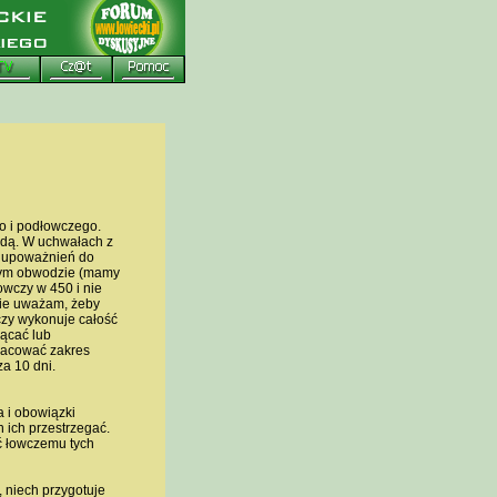
o i podłowczego.
odą. W uchwałach z
a upoważnień do
tym obwodzie (mamy
wczy w 450 i nie
cie uważam, żeby
zy wykonuje całość
ącać lub
racować zakres
a 10 dni.
a i obowiązki
 ich przestrzegać.
ć łowczemu tych
 niech przygotuje