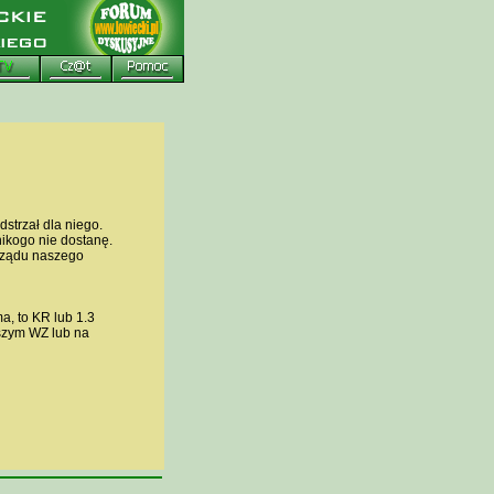
dstrzał dla niego.
ikogo nie dostanę.
arządu naszego
, to KR lub 1.3
ższym WZ lub na