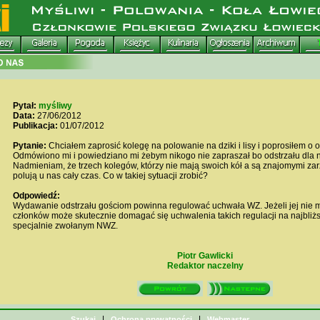
Pytał:
myśliwy
Data:
27/06/2012
Publikacja:
01/07/2012
Pytanie:
Chciałem zaprosić kolegę na polowanie na dziki i lisy i poprosiłem o o
Odmówiono mi i powiedziano mi żebym nikogo nie zapraszał bo odstrzału dla n
Nadmieniam, że trzech kolegów, którzy nie mają swoich kół a są znajomymi z
polują u nas cały czas. Co w takiej sytuacji zrobić?
Odpowiedź:
Wydawanie odstrzału gościom powinna regulować uchwała WZ. Jeżeli jej nie ma
członków może skutecznie domagać się uchwalenia takich regulacji na najbli
specjalnie zwołanym NWZ.
Piotr Gawlicki
Redaktor naczelny
|
|
Szukaj
Ochrona prywatności
Webmaster