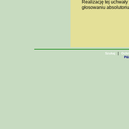
Realizację tej uchwał
głosowaniu absolutori
|
Szukaj
Ochr
P&H