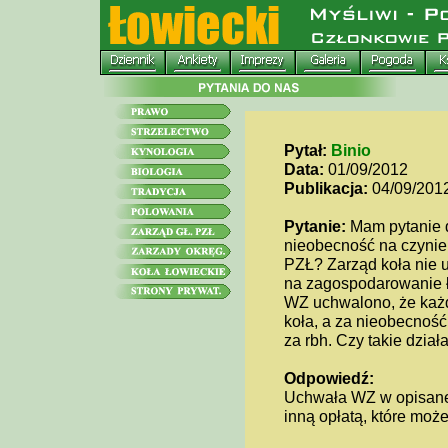
Pytał:
Binio
Data:
01/09/2012
Publikacja:
04/09/201
Pytanie:
Mam pytanie d
nieobecność na czynie.
PZŁ? Zarząd koła nie 
na zagospodarowanie ł
WZ uchwalono, że każd
koła, a za nieobecność
za rbh. Czy takie dział
Odpowiedź:
Uchwała WZ w opisanej 
inną opłatą, które moż