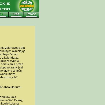
nia zbiorowego dla
dualnych określając
mo tego Zarząd
o z kalendarza
h dewizowych w
 odrzucenia przez
dopuszczalny jest
wierzynę w ilości
lowanie może
h dewizowych?
ić absolutorium i
złonków koła.
ków na WZ. Oceny,
onkowie koła na