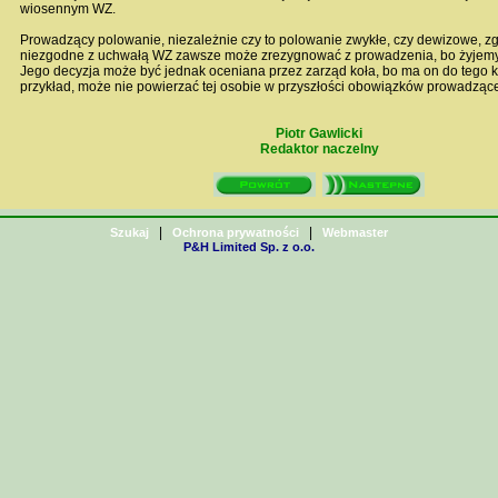
wiosennym WZ.
Prowadzący polowanie, niezależnie czy to polowanie zwykłe, czy dewizowe, z
niezgodne z uchwałą WZ zawsze może zrezygnować z prowadzenia, bo żyjemy
Jego decyzja może być jednak oceniana przez zarząd koła, bo ma on do tego 
przykład, może nie powierzać tej osobie w przyszłości obowiązków prowadząc
Piotr Gawlicki
Redaktor naczelny
|
|
Szukaj
Ochrona prywatności
Webmaster
P&H Limited Sp. z o.o.