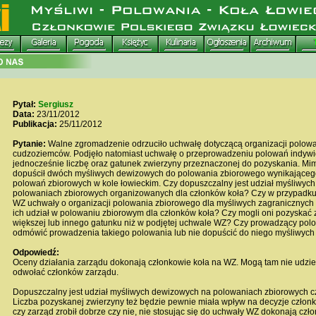
Pytał:
Sergiusz
Data:
23/11/2012
Publikacja:
25/11/2012
Pytanie:
Walne zgromadzenie odrzuciło uchwałę dotyczącą organizacji polowa
cudzoziemców. Podjęło natomiast uchwałę o przeprowadzeniu polowań indywi
jednocześnie liczbę oraz gatunek zwierzyny przeznaczonej do pozyskania. Mi
dopuścił dwóch myśliwych dewizowych do polowania zbiorowego wynikająceg
polowań zbiorowych w kole łowieckim. Czy dopuszczalny jest udział myśliwyc
polowaniach zbiorowych organizowanych dla członków koła? Czy w przypadku
WZ uchwały o organizacji polowania zbiorowego dla myśliwych zagranicznych 
ich udział w polowaniu zbiorowym dla członków koła? Czy mogli oni pozyskać z
większej lub innego gatunku niż w podjętej uchwale WZ? Czy prowadzący po
odmówić prowadzenia takiego polowania lub nie dopuścić do niego myśliwyc
Odpowiedź:
Oceny działania zarządu dokonają członkowie koła na WZ. Mogą tam nie udziel
odwołać członków zarządu.
Dopuszczalny jest udział myśliwych dewizowych na polowaniach zbiorowych c
Liczba pozyskanej zwierzyny też będzie pewnie miała wpływ na decyzje człon
czy zarząd zrobił dobrze czy nie, nie stosując się do uchwały WZ dokonają czł