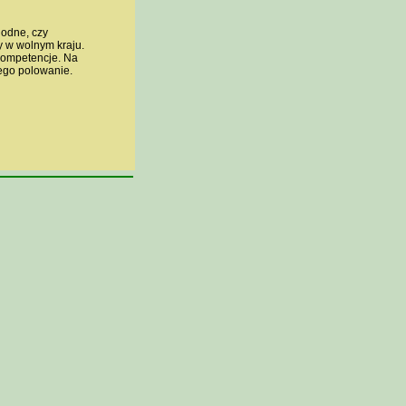
godne, czy
 w wolnym kraju.
kompetencje. Na
ego polowanie.