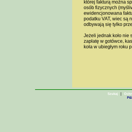
której fakturą można sp
osób fizycznych (myśliw
ewidencjonowana faktu
podatku VAT, wiec są n
odbywają się tylko prz
Jeżeli jednak koło nie
zapłatę w gotówce, kas
koła w ubiegłym roku p
|
Szukaj
Ochr
P&H