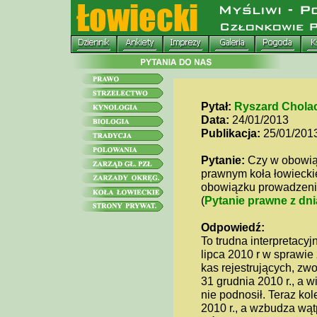
Pytał:
Ryszard Chola
Data:
24/01/2013
Publikacja:
25/01/201
Pytanie:
Czy w obowiąz
prawnym koła łowieckie
obowiązku prowadzenia
(
Pytanie prawne z dnia
Odpowiedź:
To trudna interpretacy
lipca 2010 r w sprawie
kas rejestrujących, zwo
31 grudnia 2010 r., a w
nie podnosił. Teraz ko
2010 r., a wzbudza wąt