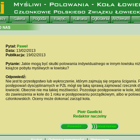
Pytał:
Paweł
Data:
13/02/2013
Publikacja:
19/02/2013
Pytanie:
Jakie mogą być skutki polowania indywidualnego w innym łowisku niż
książce pobytu myśliwych w łowisku?
Odpowiedź:
Nie jest to przestępstwo lub wykroczenie, którym zajmują się organa ścigania
postępowań dyscyplinarnych w PZŁ mógł się taką sprawą zajmować rzecznik dy
łowiecki. Obecnie nie ma takiej możliwości. Pozostaje postępowanie w kole, k
do zawieszenia w kole do 1 roku w postępowaniu porządkowym, albo w polowa
członkowskich. Oceny może dokonać zarząd koła.
Piotr Gawlicki
Redaktor naczelny
|
|
Szukaj
Ochrona prywatności
Webmaster