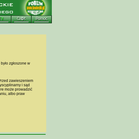
 było zgłoszone w
. Przed zawieszeniem
scyplinarny i sąd
tóre może prowadzić
niu, albo praw