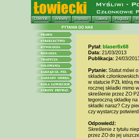
Pytał:
blaser8x68
Data:
21/03/2013
Publikacja:
24/03/201
Pytanie:
Statut mówi o 
składek członkowskich, 
w statucie PZŁ którą 
rocznej składki mimo 
skreślenie przez ZO PZ
tegoroczną składkę na 
składki naraz? Czy pie
czy wystarczy potwier
Odpowiedź:
Skreślenie z tytułu ni
przez ZO do jej uiszcz