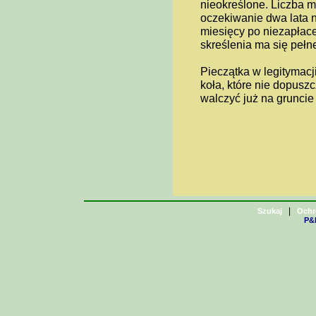
nieokreślone. Liczba m
oczekiwanie dwa lata n
miesięcy po niezapłac
skreślenia ma się pełn
Pieczątka w legitymacji
koła, które nie dopuszc
walczyć już na gruncie 
|
Szukaj
Ochr
P&H