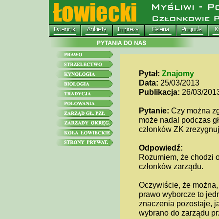
Pytał:
Znajomy
Data:
25/03/2013
Publikacja:
26/03/201
Pytanie:
Czy można zgł
może nadal podczas g
członków ZK zrezygnu
Odpowiedź:
Rozumiem, że chodzi o
członków zarządu.
Oczywiście, że można, 
prawo wyborcze to jedn
znaczenia pozostaje, 
wybrano do zarządu pr