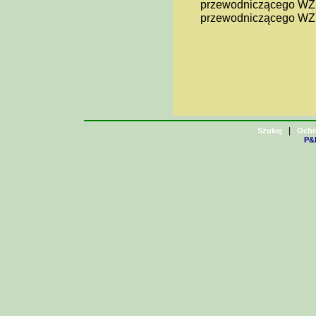
przewodniczącego WZ.
przewodniczącego WZ
|
Szukaj
Ochr
P&H