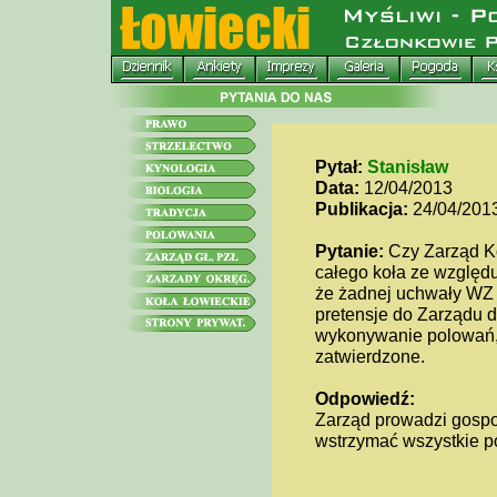
Pytał:
Stanisław
Data:
12/04/2013
Publikacja:
24/04/201
Pytanie:
Czy Zarząd K
całego koła ze względ
że żadnej uchwały WZ w
pretensje do Zarządu d
wykonywanie polowań, 
zatwierdzone.
Odpowiedź:
Zarząd prowadzi gospo
wstrzymać wszystkie po