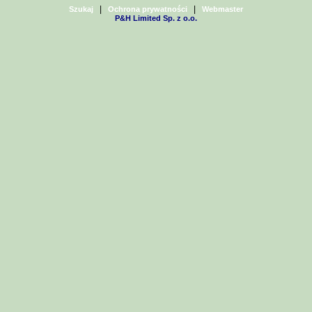
|
|
Szukaj
Ochrona prywatności
Webmaster
P&H Limited Sp. z o.o.