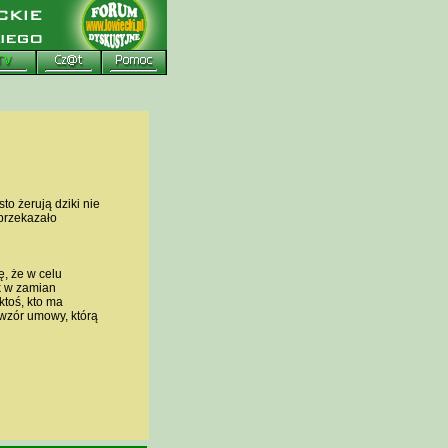
o żerują dziki nie
przekazało
, że w celu
k w zamian
ktoś, kto ma
 wzór umowy, którą