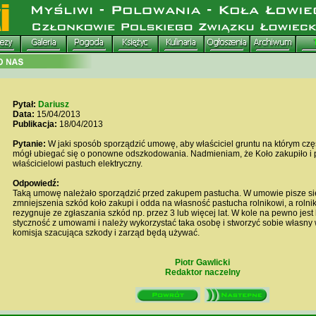
Pytał:
Dariusz
Data:
15/04/2013
Publikacja:
18/04/2013
Pytanie:
W jaki sposób sporządzić umowę, aby właściciel gruntu na którym częst
mógł ubiegać się o ponowne odszkodowania. Nadmieniam, że Koło zakupiło i 
właścicielowi pastuch elektryczny.
Odpowiedź:
Taką umowę należało sporządzić przed zakupem pastucha. W umowie pisze się
zmniejszenia szkód koło zakupi i odda na własność pastucha rolnikowi, a rolni
rezygnuje ze zgłaszania szkód np. przez 3 lub więcej lat. W kole na pewno jest 
styczność z umowami i należy wykorzystać taka osobę i stworzyć sobie własny
komisja szacująca szkody i zarząd będą używać.
Piotr Gawlicki
Redaktor naczelny