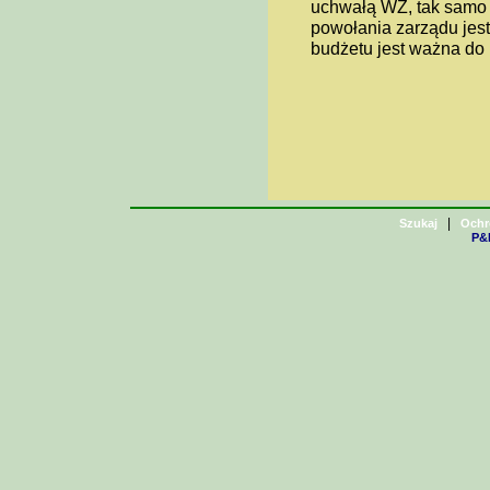
uchwałą WZ, tak samo u
powołania zarządu jest
budżetu jest ważna do
|
Szukaj
Ochr
P&H