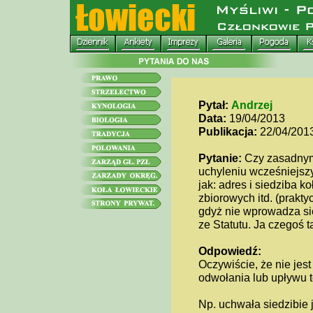
Pytał:
Andrzej
Data:
19/04/2013
Publikacja:
22/04/201
Pytanie:
Czy zasadnym
uchyleniu wcześniejsz
jak: adres i siedziba 
zbiorowych itd. (prakt
gdyż nie wprowadza się
ze Statutu. Ja czegoś t
Odpowiedź:
Oczywiście, że nie jes
odwołania lub upływu t
Np. uchwała siedzibie j