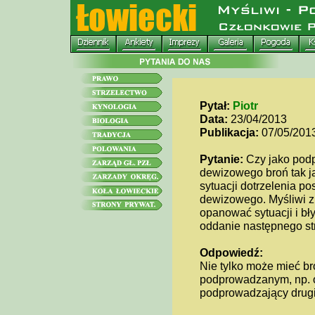
Pytał:
Piotr
Data:
23/04/2013
Publikacja:
07/05/201
Pytanie:
Czy jako pod
dewizowego broń tak ja
sytuacji dotrzelenia p
dewizowego. Myśliwi z 
opanować sytuacji i b
oddanie następnego str
Odpowiedź:
Nie tylko może mieć br
podprowadzanym, np. o
podprowadzający drug