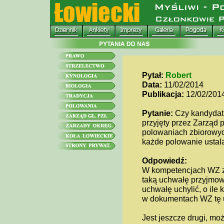
Pytał:
Robert
Data:
11/02/2014
Publikacja:
12/02/201
Pytanie:
Czy kandydat 
przyjęty przez Zarząd
polowaniach zbiorowyc
każde polowanie ustala
Odpowiedź:
W kompetencjach WZ za
taką uchwałę przyjmow
uchwałę uchylić, o ile
w dokumentach WZ tę u
Jest jeszcze drugi, mo