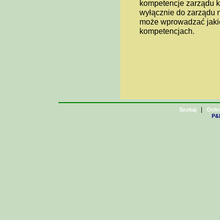
kompetencje zarządu ko
wyłącznie do zarządu 
może wprowadzać jaki
kompetencjach.
|
Szukaj
Ochr
P&H