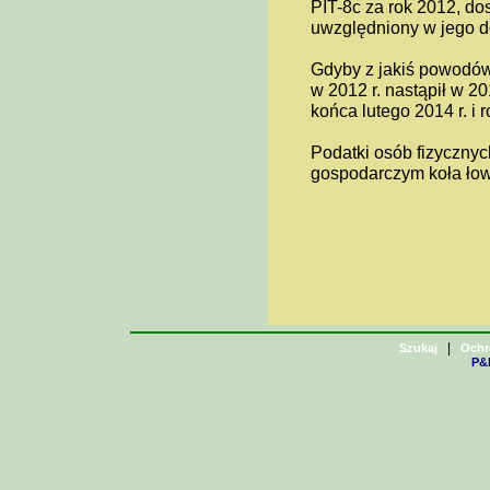
PIT-8c za rok 2012, do
uwzględniony w jego d
Gdyby z jakiś powodów
w 2012 r. nastąpił w 2
końca lutego 2014 r. i 
Podatki osób fizycznyc
gospodarczym koła łow
|
Szukaj
Ochr
P&H