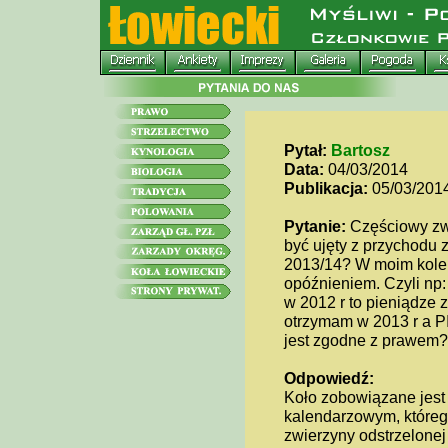
Pytał:
Bartosz
Data:
04/03/2014
Publikacja:
05/03/201
Pytanie:
Częściowy zw
być ujęty z przychodu 
2013/14? W moim kole 
opóźnieniem. Czyli np:
w 2012 r to pieniądze
otrzymam w 2013 r a PI
jest zgodne z prawem?
Odpowiedź:
Koło zobowiązane jest
kalendarzowym, któreg
zwierzyny odstrzelonej