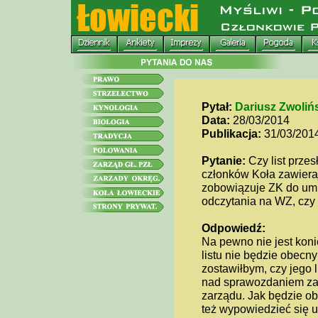
Pytał:
Dariusz Zwoliń
Data:
28/03/2014
Publikacja:
31/03/201
Pytanie:
Czy list prze
członków Koła zawieraj
zobowiązuje ZK do umi
odczytania na WZ, czy
Odpowiedź:
Na pewno nie jest koni
listu nie będzie obecn
zostawiłbym, czy jego l
nad sprawozdaniem za
zarządu. Jak będzie obe
też wypowiedzieć się u