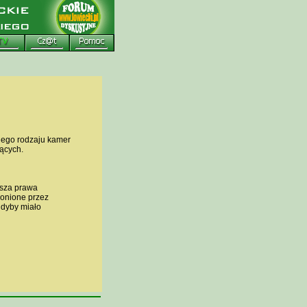
nego rodzaju kamer
ących.
usza prawa
ronione przez
gdyby miało