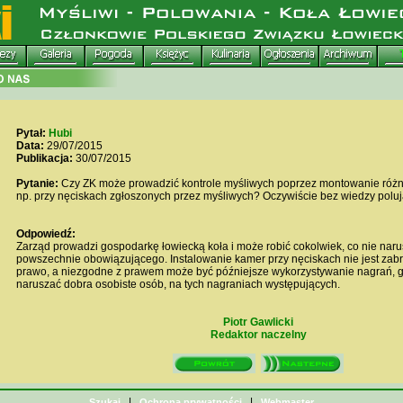
Pytał:
Hubi
Data:
29/07/2015
Publikacja:
30/07/2015
Pytanie:
Czy ZK może prowadzić kontrole myśliwych poprzez montowanie róż
np. przy nęciskach zgłoszonych przez myśliwych? Oczywiście bez wiedzy poluj
Odpowiedź:
Zarząd prowadzi gospodarkę łowiecką koła i może robić cokolwiek, co nie nar
powszechnie obowiązującego. Instalowanie kamer przy nęciskach nie jest zab
prawo, a niezgodne z prawem może być późniejsze wykorzystywanie nagrań, 
naruszać dobra osobiste osób, na tych nagraniach występujących.
Piotr Gawlicki
Redaktor naczelny
|
|
Szukaj
Ochrona prywatności
Webmaster