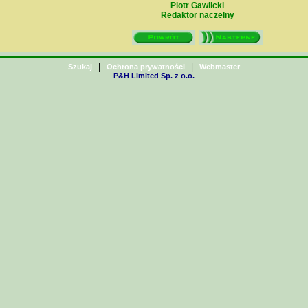
Piotr Gawlicki
Redaktor naczelny
|
|
Szukaj
Ochrona prywatności
Webmaster
P&H Limited Sp. z o.o.