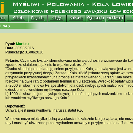
Pytał:
Mariusz
Data:
30/08/2016
Publikacja:
31/08/2016
Pytanie:
Czy może być tak sformułowana uchwała odnośnie wpisowego do koła
zgodne ze statutem, a jak nie to w jakim zakresie?
"Osoba składająca deklarację celem przyjęcia do Koła, zobowiązana jest w term
otrzymania pozytywnej decyzji Zarządu Koła uiścić jednorazową opłatę wpisow
przypadkach uzasadnionych, na prośbę zainteresowanego, Zarząd Koła może 
rozłożyć na dwie raty z podaniem terminu ich uiszczenia. Wysokość opłaty wpi
a) 2000 zł, słownie: dwa tysiące złotych, dla osób niebędących małżonkiem, r
dzieckiem lub wnukiem myśliwego naszego Koła,
b) 1000 zł, słownie: jeden tysiąc złotych, dla osób będących małżonkiem, rod
lub wnukiem myśliwego naszego Koła."
Odpowiedź:
Uchwałą jest nieprawidłowa i narusza statut PZŁ.
Wpisowe może mieć tylko jedną wysokość, niezależnie kto go wpłaca, nie moż
raty i musi być uiszczone przed wydaniem uchwały o przyjęcie, a nie na 7 dni w