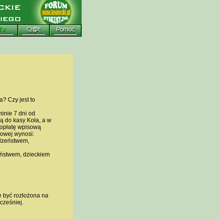
? Czy jest to
inie 7 dni od
ą do kasy Koła, a w
opłatę wpisową
sowej wynosi:
odzeństwem,
zeństwem, dzieckiem
e być rozłożona na
cześniej.