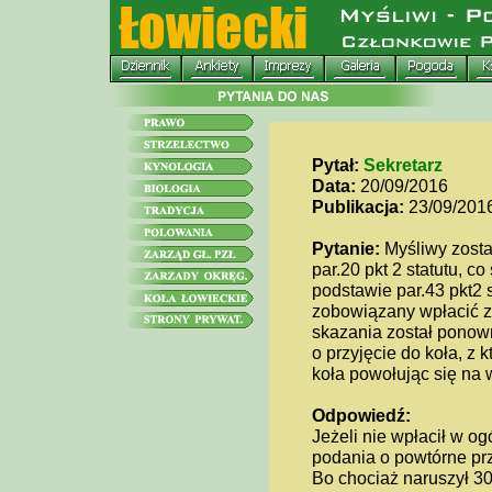
Pytał:
Sekretarz
Data:
20/09/2016
Publikacja:
23/09/201
Pytanie:
Myśliwy został
par.20 pkt 2 statutu, c
podstawie par.43 pkt2 s
zobowiązany wpłacić za
skazania został ponown
o przyjęcie do koła, z 
koła powołując się na w
Odpowiedź:
Jeżeli nie wpłacił w og
podania o powtórne przy
Bo chociaż naruszył 30