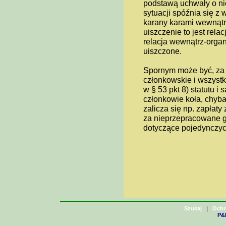
podstawą uchwały o nie
sytuacji spóźnia się z 
karany karami wewnątr
uiszczenie to jest rela
relacja wewnątrz-organ
uiszczone.
Spornym może być, za c
członkowskie i wszystk
w § 53 pkt 8) statutu 
członkowie koła, chyba
zalicza się np. zapłaty
za nieprzepracowane g
dotyczące pojedynczych
|
Szukaj
Ochr
P&H