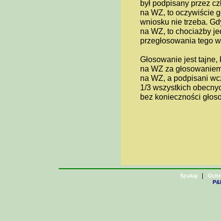
był podpisany przez cz
na WZ, to oczywiście g
wniosku nie trzeba. Gd
na WZ, to chociażby je
przegłosowania tego w
Głosowanie jest tajne,
na WZ za głosowaniem 
na WZ, a podpisani wc
1/3 wszystkich obecnyc
bez konieczności głoso
|
Szukaj
Ochr
P&H