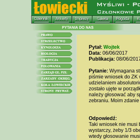
Pytał:
Wojtek
Data:
06/06/2017
Publikacja:
08/06/201
Pytanie:
Wymagana stat
piśmie wniosek do ZK 
udzielaniem absolutor
zostało ujęte w porzą
należy głosować aby sp
zebraniu. Moim zdanie
Odpowiedź:
Taki wniosek nie musi 
wystarczy, żeby 1/3 o
wtedy głosowanie musi b