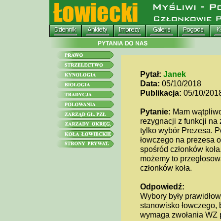
Pytał:
Janek
Data:
05/10/2018
Publikacja:
05/10/201
Pytanie:
Mam wątpliwoś
rezygnacji z funkcji 
tylko wybór Prezesa. P
łowczego na prezesa o
spośród członków koła.
możemy to przegłosowa
członków koła.
Odpowiedź:
Wybory były prawidłowe
stanowisko łowczego, 
wymaga zwołania WZ p