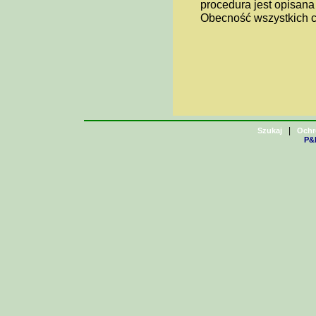
procedura jest opisana
Obecność wszystkich c
|
Szukaj
Ochr
P&H