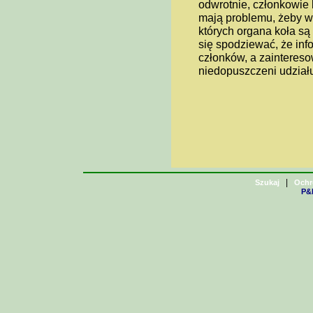
odwrotnie, członkowie 
mają problemu, żeby w 
których organa koła są
się spodziewać, że inf
członków, a zainteres
niedopuszczeni udział
|
Szukaj
Ochr
P&H