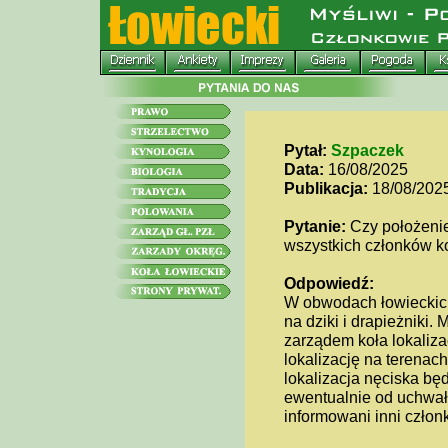
Pytał:
Szpaczek
Data:
16/08/2025
Publikacja:
18/08/202
Pytanie:
Czy położenie
wszystkich członków ko
Odpowiedź:
W obwodach łowieckich 
na dziki i drapieżniki.
zarządem koła lokaliza
lokalizację na terenac
lokalizacja nęciska bę
ewentualnie od uchwały
informowani inni członk