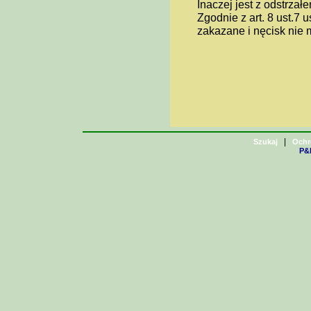
Inaczej jest z odstrza
Zgodnie z art. 8 ust.7 
zakazane i nęcisk nie 
|
Szukaj
Ochr
P&H