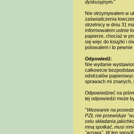
dyskusyjnym.
"
Nie otrzymywałem w ub
zaświadczenia łowczemu
strzelnicy w dniu 31 m
informowałem ustnie ło
papierze, chociaż w p
się więc do książki i 
polowałem i to pewnie
Odpowiedź:
Nie wydanie wystawion
całkowicie bezpodstawn
odstrzałów papierowych
sprawach mi znanych, 
Odpowiedzieć na piśmie
tej odpowiedzi może by
"
Wezwanie na posiedze
PZŁ nie przewiduje "w
celu składania jakichko
mną spotkać, musi mni
"wzywa". W ten sposób