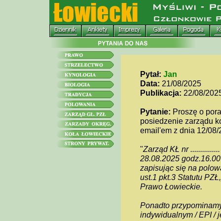
Pytał:
Jan
Data:
21/08/2025
Publikacja:
22/08/202
Pytanie:
Proszę o por
posiedzenie zarządu k
email'em z dnia 12/08/2
"
Zarząd KŁ nr ..........
28.08.2025 godz.16.00 ul.
zapisując się na polo
ust.1 pkt.3 Statutu PZ
Prawo Łowieckie.
Ponadto przypominamy 
indywidualnym / EPI /