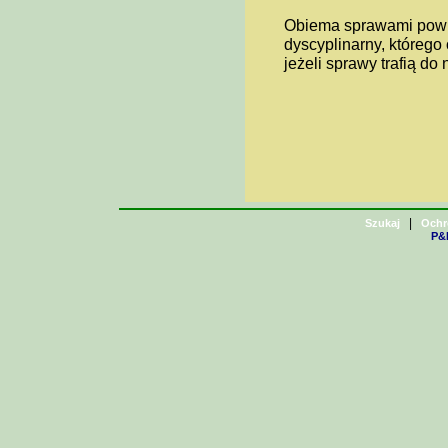
Obiema sprawami powin
dyscyplinarny, którego
jeżeli sprawy trafią do 
|
Szukaj
Ochr
P&H