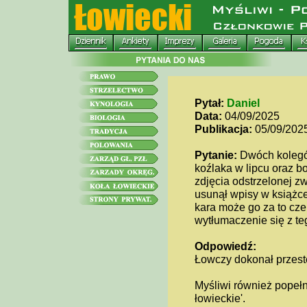
Pytał:
Daniel
Data:
04/09/2025
Publikacja:
05/09/202
Pytanie:
Dwóch kolegów
koźlaka w lipcu oraz bo
zdjęcia odstrzelonej z
usunął wpisy w książce
kara może go za to cze
wytłumaczenie się z t
Odpowiedź:
Łowczy dokonał przestę
Myśliwi również popełn
łowieckie'.